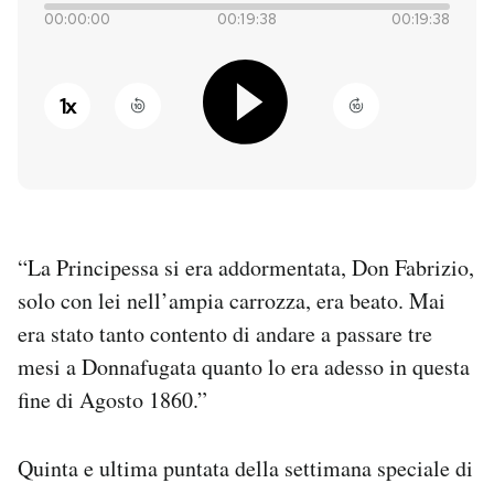
00:00:00
00:19:38
00:19:38
PODCAST
1
x
NEWSLETTER
I MIEI PREFERITI
“La Principessa si era addormentata, Don Fabrizio,
SHOP
solo con lei nell’ampia carrozza, era beato. Mai
era stato tanto contento di andare a passare tre
CALENDARIO
mesi a Donnafugata quanto lo era adesso in questa
fine di Agosto 1860.”
AREA PERSONALE
Entra
Quinta e ultima puntata della settimana speciale di