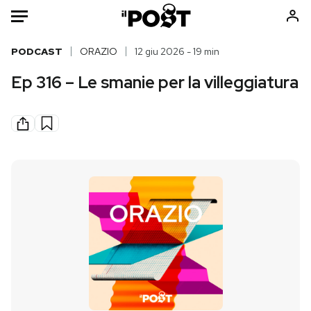
Auto
PODCAST
ORAZIO
12 giu 2026 - 19 min
Ep 316 – Le smanie per la villeggiatura
HOME
Italia
Moda
Mondo
Libri
Politica
Consumismi
Tecnologia
Storie/Idee
Internet
Ok Boomer!
Scienza
Media
Cultura
Europa
Economia
Altrecose
Sport
Mondiali calcio 2026