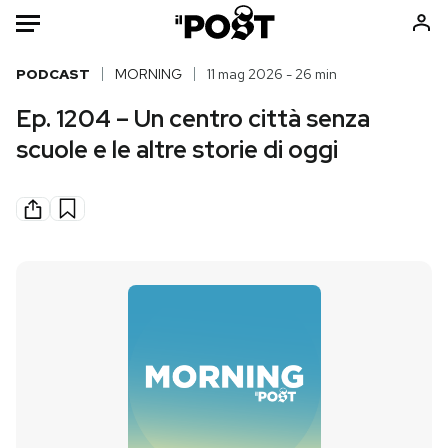
Auto
PODCAST
MORNING
11 mag 2026 - 26 min
Ep. 1204 – Un centro città senza
HOME
scuole e le altre storie di oggi
Italia
Moda
Mondo
Libri
Politica
Consumismi
Tecnologia
Storie/Idee
Internet
Ok Boomer!
Scienza
Media
Cultura
Europa
Economia
Altrecose
Sport
Mondiali calcio 2026