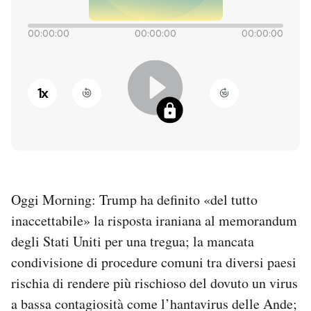
PODCAST
00:00:00
00:00:00
00:00:00
NEWSLETTER
1
x
I MIEI PREFERITI
SHOP
Oggi Morning: Trump ha definito «del tutto
CALENDARIO
inaccettabile» la risposta iraniana al memorandum
degli Stati Uniti per una tregua; la mancata
AREA PERSONALE
condivisione di procedure comuni tra diversi paesi
rischia di rendere più rischioso del dovuto un virus
Entra
a bassa contagiosità come l’hantavirus delle Ande;