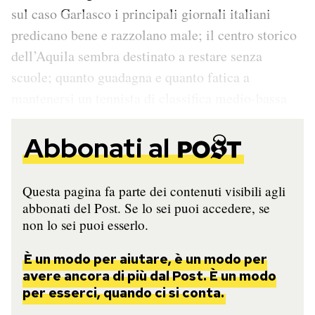
sul caso Garlasco i principali giornali italiani
predicano bene e razzolano male; il centro storico
dell’Aquila sembra destinato a restare senza
scuole; quanto guadagna e quanto fatica a
mantenersi un tennista di classifica medio-bassa
Abbonati al
Questa pagina fa parte dei contenuti visibili agli
abbonati del Post. Se lo sei puoi accedere, se
non lo sei puoi esserlo.
È un modo per aiutare, è un modo per
avere ancora di più dal Post. È un modo
per esserci, quando ci si conta.