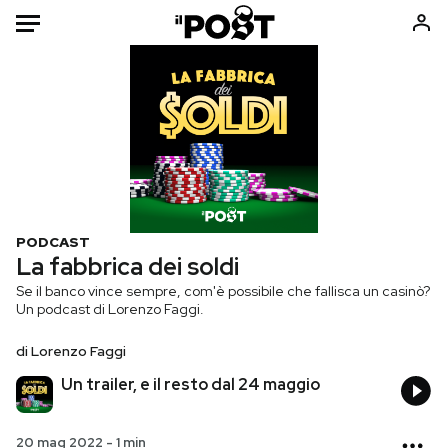
Auto
HOME
Italia
Moda
Mondo
Libri
Politica
Consumismi
PODCAST
Tecnologia
Storie/Idee
La fabbrica dei soldi
Internet
Ok Boomer!
Se il banco vince sempre, com'è possibile che fallisca un casinò?
Un podcast di Lorenzo Faggi.
Scienza
Media
Cultura
Europa
di
Lorenzo Faggi
Economia
Altrecose
Un trailer, e il resto dal 24 maggio
Sport
Mondiali calcio 2026
20 mag 2022
-
1 min