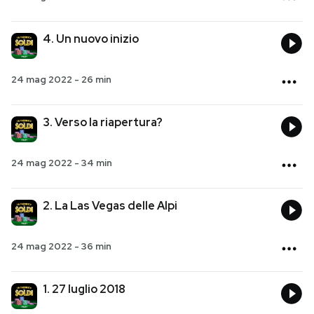
PODCAST
4. Un nuovo inizio
NEWSLETTER
24 mag 2022
-
26 min
I MIEI PREFERITI
3. Verso la riapertura?
24 mag 2022
-
34 min
SHOP
2. La Las Vegas delle Alpi
CALENDARIO
24 mag 2022
-
36 min
AREA PERSONALE
1. 27 luglio 2018
Entra