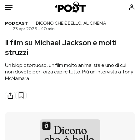
Auto
PODCAST
DICONO CHE È BELLO, AL CINEMA
23 apr 2026 - 40 min
HOME
Il film su Michael Jackson e molti
struzzi
Italia
Moda
Mondo
Libri
Un biopic tortuoso, un film molto animalista e uno di cui
Politica
Consumismi
non dovete per forza capire tutto. Più un'intervista a Tony
McNamara
Tecnologia
Storie/Idee
Internet
Ok Boomer!
Scienza
Media
Cultura
Europa
Economia
Altrecose
Sport
Mondiali calcio 2026