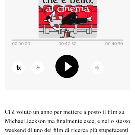
PODCAST
NEWSLETTER
00:00:00
00:40:30
00:40:30
I MIEI PREFERITI
1
x
SHOP
CALENDARIO
Ci è voluto un anno per mettere a posto il film su
AREA PERSONALE
Michael Jackson ma finalmente esce, e nello stesso
Entra
weekend di uno dei film di ricerca più stupefacenti