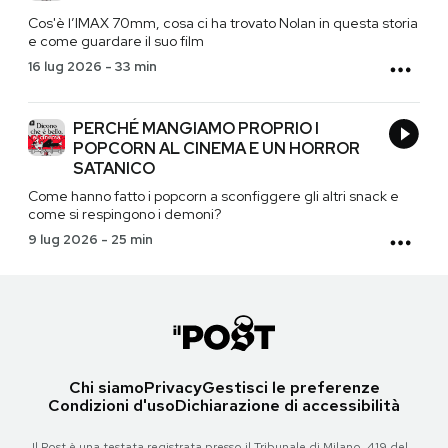
Cos'è l’IMAX 70mm, cosa ci ha trovato Nolan in questa storia
e come guardare il suo film
16 lug 2026
-
33 min
PERCHÉ MANGIAMO PROPRIO I
POPCORN AL CINEMA E UN HORROR
SATANICO
Come hanno fatto i popcorn a sconfiggere gli altri snack e
come si respingono i demoni?
9 lug 2026
-
25 min
Chi siamo
Privacy
Gestisci le preferenze
Condizioni d'uso
Dichiarazione di accessibilità
Il Post è una testata registrata presso il Tribunale di Milano, 419 del