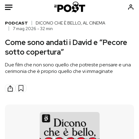
Auto
PODCAST
DICONO CHE È BELLO, AL CINEMA
7 mag 2026 - 32 min
HOME
Come sono andati i David e “Pecore
sotto copertura”
Italia
Moda
Mondo
Libri
Due film che non sono quello che potreste pensare e una
Politica
Consumismi
cerimonia che è proprio quello che vi immaginate
Tecnologia
Storie/Idee
Internet
Ok Boomer!
Scienza
Media
Cultura
Europa
Economia
Altrecose
Sport
Mondiali calcio 2026