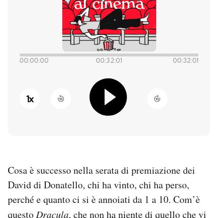
PODCAST
NEWSLETTER
00:00:00
00:32:01
00:32:01
I MIEI PREFERITI
1
x
SHOP
CALENDARIO
Cosa è successo nella serata di premiazione dei
AREA PERSONALE
David di Donatello, chi ha vinto, chi ha perso,
perché e quanto ci si è annoiati da 1 a 10. Com’è
Entra
questo
Dracula
, che non ha niente di quello che vi