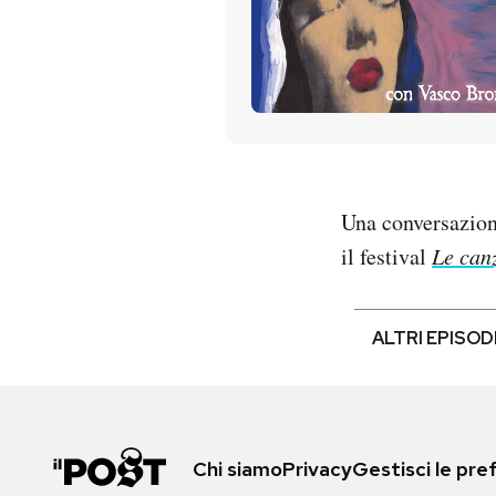
PODCAST
NEWSLETTER
I MIEI PREFERITI
Una conversazione
il festival
Le can
SHOP
CALENDARIO
ALTRI EPISOD
AREA PERSONALE
Entra
Chi siamo
Privacy
Gestisci le pr