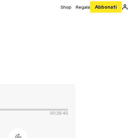
Abbonati
Shop
Regala
00:26:40