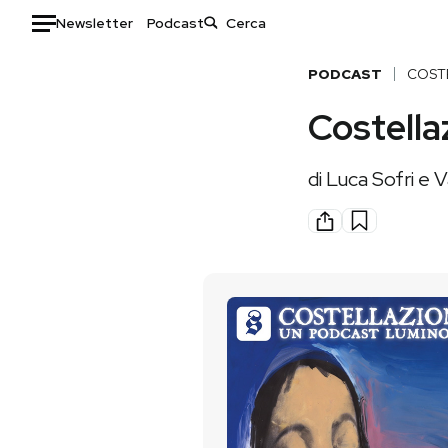
Newsletter
Podcast
Auto
PODCAST
COST
Costella
HOME
Italia
Moda
di
Luca Sofri e 
Mondo
Libri
Politica
Consumismi
Tecnologia
Storie/Idee
Internet
Ok Boomer!
Scienza
Media
Cultura
Europa
Economia
Altrecose
Sport
Mondiali calcio 2026