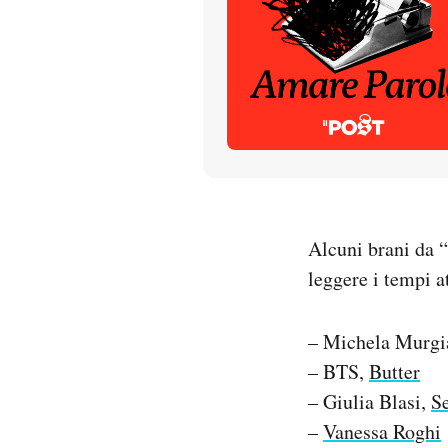
PODCAST
NEWSLETTER
I MIEI PREFERITI
SHOP
Alcuni brani da “
leggere i tempi at
CALENDARIO
– Michela Murgi
– BTS,
Butter
AREA PERSONALE
– Giulia Blasi,
Se
Entra
–
Vanessa Roghi