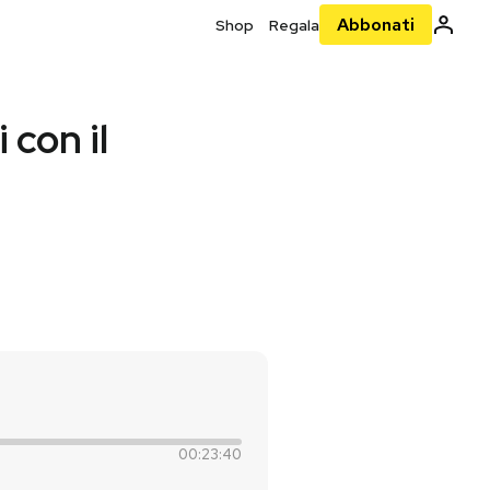
Abbonati
Shop
Regala
 con il
00:23:40