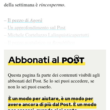
della settimana è
rincospermo
.
–
Il pezzo di
Agorà
–
Un approfondimento sul Post
–
Michele Cortelazzo Lalinguisticapertutti
–
Il pezzo nostalgico su
Repubblica
Abbonati al
Questa pagina fa parte dei contenuti visibili agli
abbonati del Post. Se lo sei puoi accedere, se
non lo sei puoi esserlo.
È un modo per aiutare, è un modo per
avere ancora di più dal Post. È un modo