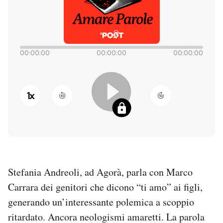
PODCAST
NEWSLETTER
00:00:00
00:00:00
00:00:00
I MIEI PREFERITI
1
x
SHOP
CALENDARIO
Stefania Andreoli, ad Agorà, parla con Marco
AREA PERSONALE
Carrara dei genitori che dicono “ti amo” ai figli,
generando un’interessante polemica a scoppio
Entra
ritardato. Ancora neologismi amaretti. La parola