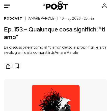
Auto
PODCAST
AMARE PAROLE
10 mag 2026 - 25 min
Ep. 153 – Qualunque cosa significhi “ti
HOME
amo”
Italia
Moda
La discussione intorno al “ti amo” detto ai propri figli, e altri
Mondo
Libri
neologismi dalla comunità di Amare Parole
Politica
Consumismi
Tecnologia
Storie/Idee
Internet
Ok Boomer!
Scienza
Media
Cultura
Europa
Economia
Altrecose
Sport
Mondiali calcio 2026