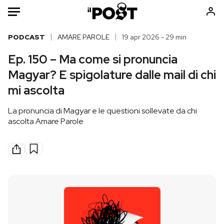
Auto
PODCAST
AMARE PAROLE
19 apr 2026 - 29 min
Ep. 150 – Ma come si pronuncia
HOME
Magyar? E spigolature dalle mail di chi
Italia
Moda
mi ascolta
Mondo
Libri
La pronuncia di Magyar e le questioni sollevate da chi
Politica
Consumismi
ascolta Amare Parole
Tecnologia
Storie/Idee
Internet
Ok Boomer!
Scienza
Media
Cultura
Europa
Economia
Altrecose
Sport
Mondiali calcio 2026