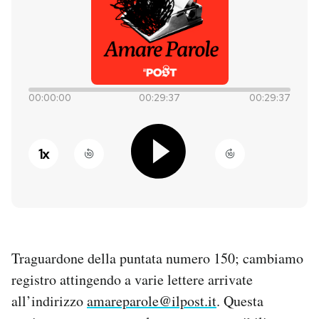
PODCAST
NEWSLETTER
00:00:00
00:29:37
00:29:37
I MIEI PREFERITI
1
x
SHOP
CALENDARIO
Traguardone della puntata numero 150; cambiamo
AREA PERSONALE
registro attingendo a varie lettere arrivate
Entra
all’indirizzo
amareparole@ilpost.it
. Questa