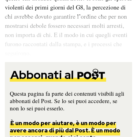
violenti dei primi giorni del G8, la percezione di
chi avrebbe dovuto garantire l’ordine che per non
mostrarsi debole fossero necessari molti arresti,
non importa di chi. E il modo in cui quegli eventi
furono raccontati dalla stampa, e i processi che
seguirono.
Abbonati al
Questa pagina fa parte dei contenuti visibili agli
abbonati del Post. Se lo sei puoi accedere, se
non lo sei puoi esserlo.
È un modo per aiutare, è un modo per
avere ancora di più dal Post. È un modo