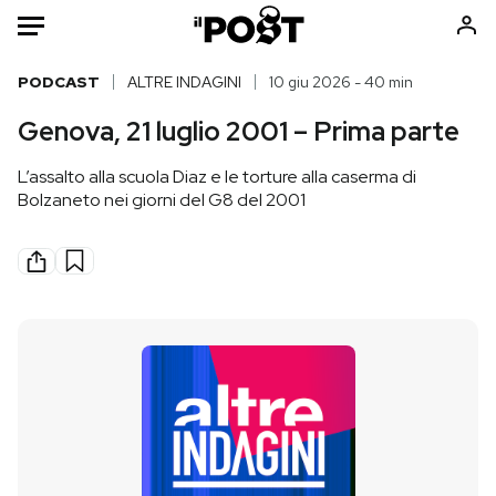
Auto
PODCAST
ALTRE INDAGINI
10 giu 2026 - 40 min
Genova, 21 luglio 2001 – Prima parte
HOME
L’assalto alla scuola Diaz e le torture alla caserma di
Italia
Moda
Bolzaneto nei giorni del G8 del 2001
Mondo
Libri
Politica
Consumismi
Tecnologia
Storie/Idee
Internet
Ok Boomer!
Scienza
Media
Cultura
Europa
Economia
Altrecose
Sport
Mondiali calcio 2026