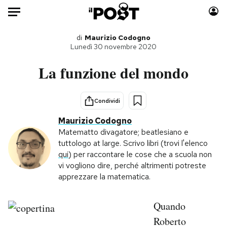
Auto
di
Maurizio Codogno
Lunedì 30 novembre 2020
HOME
La funzione del mondo
Italia
Moda
Mondo
Libri
Condividi
Politica
Consumismi
Maurizio Codogno
Tecnologia
Storie/Idee
Matematto divagatore; beatlesiano e
tuttologo at large. Scrivo libri (trovi l'elenco
Internet
Ok Boomer!
qui
) per raccontare le cose che a scuola non
Scienza
Media
vi vogliono dire, perché altrimenti potreste
Cultura
Europa
apprezzare la matematica.
Economia
Altrecose
Sport
Mondiali calcio 2026
Quando
Roberto