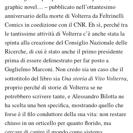
Notifiche mobile
graphic novel… – pubblicato nell’ottantesimo
Regala il Post
anniversario della morte di Volterra da Feltrinelli
Hai bisogno di aiuto?
Comics in coedizione con il CNR. Eh sì, perché tra
Esci
le tantissime attività di Volterra c’è anche stata la
spinta alla creazione del Consiglio Nazionale delle
Ricerche, di cui è stato anche il primo presidente
prima di essere defenestrato per far posto a
Guglielmo Marconi. Non credo sia un caso che il
sottotitolo del libro sia
Una storia di Vito Volterra
,
proprio perché di storie di Volterra se ne
potrebbero scrivere tante, e Alessandro Bilotta ne
ha scelta una ben specifica, mostrando quello che
forse è il filo conduttore della sua vita: non restare
chiuso in un orticello per quanto florido, ma
cercare di capire il mondo come sistema