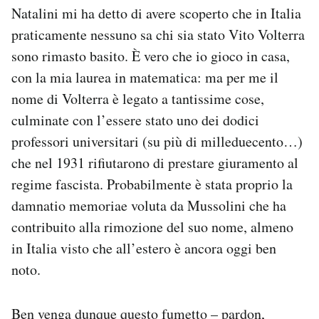
Natalini mi ha detto di avere scoperto che in Italia
PODCAST
praticamente nessuno sa chi sia stato Vito Volterra
sono rimasto basito. È vero che io gioco in casa,
con la mia laurea in matematica: ma per me il
NEWSLETTER
nome di Volterra è legato a tantissime cose,
culminate con l’essere stato uno dei dodici
I MIEI PREFERITI
professori universitari (su più di milleduecento…)
che nel 1931 rifiutarono di prestare giuramento al
SHOP
regime fascista. Probabilmente è stata proprio la
damnatio memoriae voluta da Mussolini che ha
CALENDARIO
contribuito alla rimozione del suo nome, almeno
in Italia visto che all’estero è ancora oggi ben
AREA PERSONALE
noto.
Area Personale
Ben venga dunque questo fumetto – pardon,
Newsletter