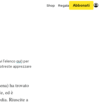
Abbonati
Shop
Regala
vi l'elenco
qui
) per
 potreste apprezzare
ena) ha trovato
le, ed è
dia. Riuscite a