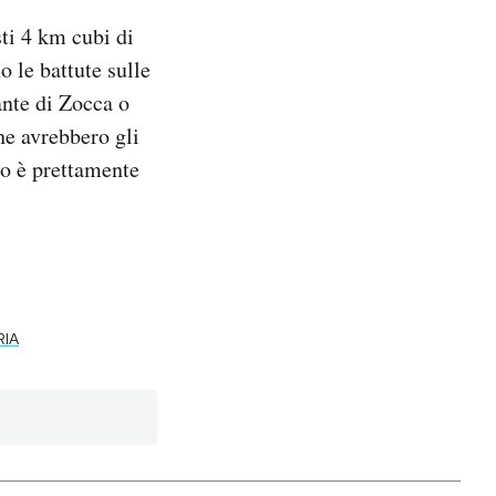
ti 4 km cubi di
o le battute sulle
ante di Zocca o
he avrebbero gli
io è prettamente
IA