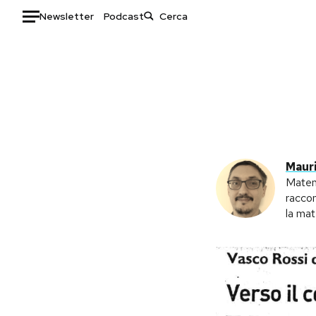
Newsletter
Podcast
Auto
HOME
Italia
Moda
Mondo
Libri
Politica
Consumismi
Maur
Tecnologia
Storie/Idee
Matema
raccon
Internet
Ok Boomer!
la mat
Scienza
Media
Cultura
Europa
Economia
Altrecose
Sport
Mondiali calcio 2026