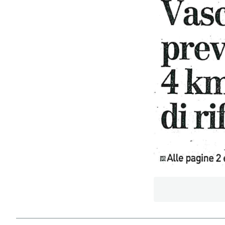
PODCAST
NEWSLETTER
I MIEI PREFERITI
SHOP
CALENDARIO
AREA PERSONALE
Area Personale
Newsletter