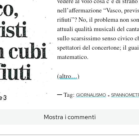
vedere al volo cosa c’è di strano
nell’affermazione “Vasco, previs
rifiuti”? No, il problema non son
attuali qualità musicali del cant
sullo scarsissimo senso civico c
spettatori del concertone; il gua
matematico.
(altro…)
Tag:
-
GIORNALISMO
SPANNOMETR
Mostra i commenti