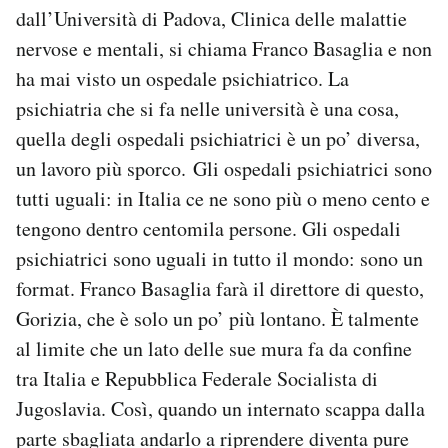
dall’Università di Padova, Clinica delle malattie
PODCAST
nervose e mentali, si chiama Franco Basaglia e non
ha mai visto un ospedale psichiatrico. La
psichiatria che si fa nelle università è una cosa,
NEWSLETTER
quella degli ospedali psichiatrici è un po’ diversa,
un lavoro più sporco. Gli ospedali psichiatrici sono
I MIEI PREFERITI
tutti uguali: in Italia ce ne sono più o meno cento e
tengono dentro centomila persone. Gli ospedali
SHOP
psichiatrici sono uguali in tutto il mondo: sono un
format. Franco Basaglia farà il direttore di questo,
CALENDARIO
Gorizia, che è solo un po’ più lontano. È talmente
al limite che un lato delle sue mura fa da confine
AREA PERSONALE
tra Italia e Repubblica Federale Socialista di
Jugoslavia. Così, quando un internato scappa dalla
Area Personale
parte sbagliata andarlo a riprendere diventa pure
Newsletter