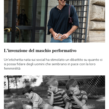
L’invenzione del maschio performativo
Un'etichetta nata sui social ha stimolato un dibattito su quanto ci
si possa fidare degli uomini che sembrano in pace con la loro
femminilità