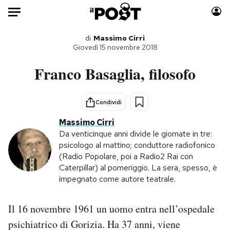
Auto
di
Massimo Cirri
Giovedì 15 novembre 2018
HOME
Franco Basaglia, filosofo
Italia
Moda
Mondo
Libri
Condividi
Politica
Consumismi
Massimo Cirri
Tecnologia
Storie/Idee
Da venticinque anni divide le giornate in tre:
psicologo al mattino; conduttore radiofonico
Internet
Ok Boomer!
(Radio Popolare, poi a Radio2 Rai con
Scienza
Media
Caterpillar) al pomeriggio. La sera, spesso, è
Cultura
Europa
impegnato come autore teatrale.
Economia
Altrecose
Sport
Mondiali calcio 2026
Il 16 novembre 1961 un uomo entra nell’ospedale
psichiatrico di Gorizia. Ha 37 anni, viene