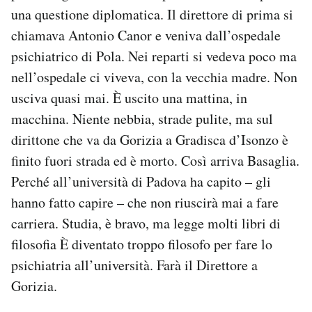
Notifiche mobile
una questione diplomatica. Il direttore di prima si
Regala il Post
chiamava Antonio Canor e veniva dall’ospedale
Hai bisogno di aiuto?
psichiatrico di Pola. Nei reparti si vedeva poco ma
Esci
nell’ospedale ci viveva, con la vecchia madre. Non
usciva quasi mai. È uscito una mattina, in
macchina. Niente nebbia, strade pulite, ma sul
dirittone che va da Gorizia a Gradisca d’Isonzo è
finito fuori strada ed è morto. Così arriva Basaglia.
Perché all’università di Padova ha capito – gli
hanno fatto capire – che non riuscirà mai a fare
carriera. Studia, è bravo, ma legge molti libri di
filosofia È diventato troppo filosofo per fare lo
psichiatria all’università. Farà il Direttore a
Gorizia.