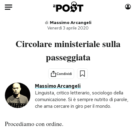
Auto
di
Massimo Arcangeli
Venerdì 3 aprile 2020
HOME
Circolare ministeriale sulla
Italia
Moda
passeggiata
Mondo
Libri
Politica
Consumismi
Condividi
Tecnologia
Storie/Idee
Massimo Arcangeli
Internet
Ok Boomer!
Linguista, critico letterario, sociologo della
Scienza
Media
comunicazione. Si è sempre nutrito di parole,
Cultura
Europa
che ama cercare in giro per il mondo.
Economia
Altrecose
Sport
Mondiali calcio 2026
Procediamo con ordine.