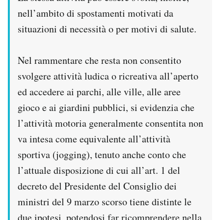
Notifiche mobile
nell’ambito di spostamenti motivati da
Regala il Post
situazioni di necessità o per motivi di salute.
Hai bisogno di aiuto?
Esci
Nel rammentare che resta non consentito
svolgere attività ludica o ricreativa all’aperto
ed accedere ai parchi, alle ville, alle aree
gioco e ai giardini pubblici, si evidenzia che
l’attività motoria generalmente consentita non
va intesa come equivalente all’attività
sportiva (jogging), tenuto anche conto che
l’attuale disposizione di cui all’art. 1 del
decreto del Presidente del Consiglio dei
ministri del 9 marzo scorso tiene distinte le
due ipotesi, potendosi far ricomprendere nella