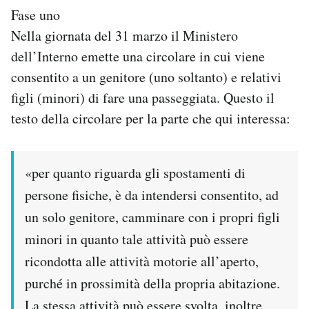
Fase uno
PODCAST
Nella giornata del 31 marzo il Ministero
dell’Interno emette una circolare in cui viene
NEWSLETTER
consentito a un genitore (uno soltanto) e relativi
figli (minori) di fare una passeggiata. Questo il
testo della circolare per la parte che qui interessa:
I MIEI PREFERITI
SHOP
«per quanto riguarda gli spostamenti di
persone fisiche, è da intendersi consentito, ad
CALENDARIO
un solo genitore, camminare con i propri figli
minori in quanto tale attività può essere
AREA PERSONALE
ricondotta alle attività motorie all’aperto,
purché in prossimità della propria abitazione.
Area Personale
Newsletter
La stessa attività può essere svolta, inoltre,