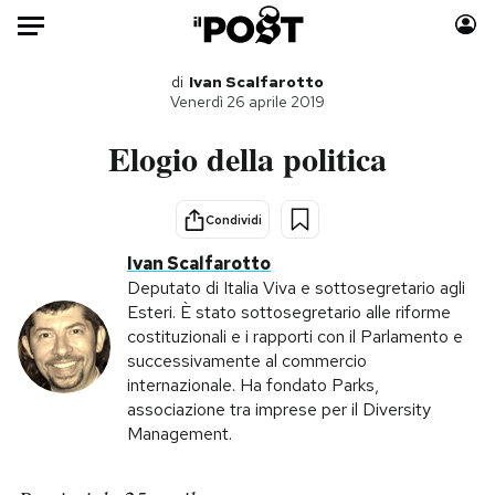
Auto
di
Ivan Scalfarotto
Venerdì 26 aprile 2019
HOME
Elogio della politica
Italia
Moda
Mondo
Libri
Condividi
Politica
Consumismi
Ivan Scalfarotto
Tecnologia
Storie/Idee
Deputato di Italia Viva e sottosegretario agli
Esteri. È stato sottosegretario alle riforme
Internet
Ok Boomer!
costituzionali e i rapporti con il Parlamento e
Scienza
Media
successivamente al commercio
Cultura
Europa
internazionale. Ha fondato Parks,
associazione tra imprese per il Diversity
Economia
Altrecose
Management.
Sport
Mondiali calcio 2026