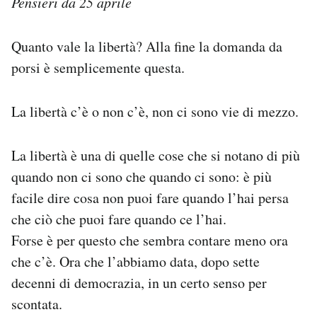
Pensieri da 25 aprile
PODCAST
Quanto vale la libertà? Alla fine la domanda da
porsi è semplicemente questa.
NEWSLETTER
La libertà c’è o non c’è, non ci sono vie di mezzo.
I MIEI PREFERITI
La libertà è una di quelle cose che si notano di più
SHOP
quando non ci sono che quando ci sono: è più
facile dire cosa non puoi fare quando l’hai persa
CALENDARIO
che ciò che puoi fare quando ce l’hai.
Forse è per questo che sembra contare meno ora
che c’è. Ora che l’abbiamo data, dopo sette
AREA PERSONALE
decenni di democrazia, in un certo senso per
Area Personale
scontata.
Newsletter