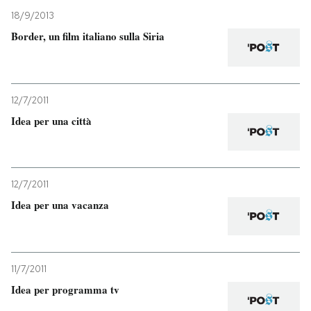
18/9/2013
PODCAST
Border, un film italiano sulla Siria
NEWSLETTER
12/7/2011
Idea per una città
I MIEI PREFERITI
SHOP
12/7/2011
Idea per una vacanza
CALENDARIO
AREA PERSONALE
11/7/2011
Entra
Idea per programma tv