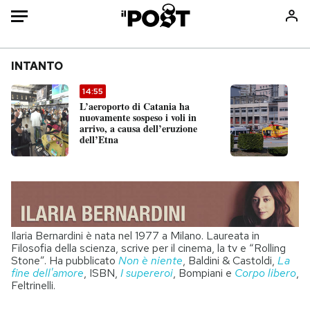
Auto
INTANTO
HOME
14:55
1
L’aeroporto di Catania ha
A 
Italia
Moda
nuovamente sospeso i voli in
au
arrivo, a causa dell’eruzione
ci
Mondo
Libri
dell’Etna
l’
Politica
Consumismi
Tecnologia
Storie/Idee
Internet
Ok Boomer!
Scienza
Media
Ilaria Bernardini è nata nel 1977 a Milano. Laureata in
Cultura
Europa
Filosofia della scienza, scrive per il cinema, la tv e “Rolling
Economia
Altrecose
Stone”. Ha pubblicato
Non è niente
, Baldini & Castoldi,
La
fine dell'amore
, ISBN,
I supereroi
, Bompiani e
Corpo libero
,
Sport
Mondiali calcio 2026
Feltrinelli.