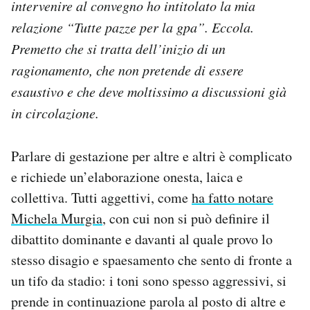
intervenire al convegno ho intitolato la mia
Notifiche mobile
relazione “Tutte pazze per la gpa”. Eccola.
Regala il Post
Premetto che si tratta dell’inizio di un
Hai bisogno di aiuto?
Esci
ragionamento, che non pretende di essere
esaustivo e che deve moltissimo a discussioni già
in circolazione.
Parlare di gestazione per altre e altri è complicato
e richiede un’elaborazione onesta, laica e
collettiva. Tutti aggettivi, come
ha fatto notare
Michela Murgia
, con cui non si può definire il
dibattito dominante e davanti al quale provo lo
stesso disagio e spaesamento che sento di fronte a
un tifo da stadio: i toni sono spesso aggressivi, si
prende in continuazione parola al posto di altre e