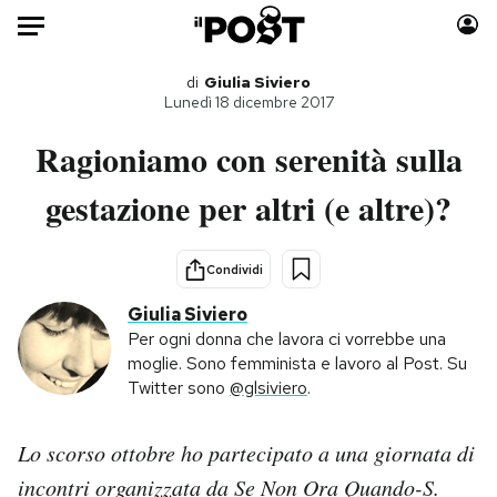
Auto
di
Giulia Siviero
Lunedì 18 dicembre 2017
HOME
Ragioniamo con serenità sulla
Italia
Moda
gestazione per altri (e altre)?
Mondo
Libri
Politica
Consumismi
Condividi
Tecnologia
Storie/Idee
Giulia Siviero
Internet
Ok Boomer!
Per ogni donna che lavora ci vorrebbe una
Scienza
Media
moglie. Sono femminista e lavoro al Post. Su
Cultura
Europa
Twitter sono
@glsiviero
.
Economia
Altrecose
Sport
Mondiali calcio 2026
Lo scorso ottobre ho partecipato a una giornata di
incontri organizzata da Se Non Ora Quando-S.