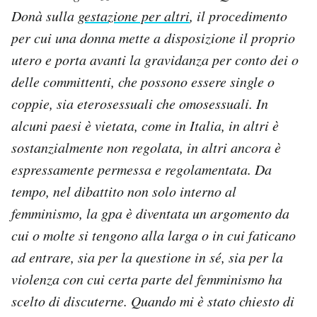
Donà sulla
gestazione per altri
, il procedimento
PODCAST
per cui una donna mette a disposizione il proprio
utero e porta avanti la gravidanza per conto dei o
NEWSLETTER
delle committenti, che possono essere single o
coppie, sia eterosessuali che omosessuali. In
I MIEI PREFERITI
alcuni paesi è vietata, come in Italia, in altri è
sostanzialmente non regolata, in altri ancora è
espressamente permessa e regolamentata. Da
SHOP
tempo, nel dibattito non solo interno al
femminismo, la gpa è diventata un argomento da
CALENDARIO
cui o molte si tengono alla larga o in cui faticano
ad entrare, sia per la questione in sé, sia per la
AREA PERSONALE
violenza con cui certa parte del femminismo ha
Area Personale
scelto di discuterne. Quando mi è stato chiesto di
Newsletter