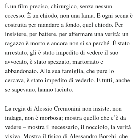
È un film preciso, chirurgico, senza nessun
Notifiche mobile
Regala il Post
eccesso. È un chiodo, non una lama. E ogni scena è
Hai bisogno di aiuto?
costruita per mandare a fondo, quel chiodo. Per
Esci
insistere, per battere, per affermare una verità: un
ragazzo è morto e ancora non si sa perché. È stato
arrestato, gli è stato impedito di vedere il suo
avvocato, è stato spezzato, martoriato e
abbandonato. Alla sua famiglia, che pure lo
cercava, è stato impedito di vederlo. E tutti, anche
se sapevano, hanno taciuto.
La regia di Alessio Cremonini non insiste, non
indaga, non è morbosa; mostra quello che c’è da
vedere – mostra il necessario, il nocciolo, la verità
visiva. Mostra il fisico di Alessandro Borghi, che