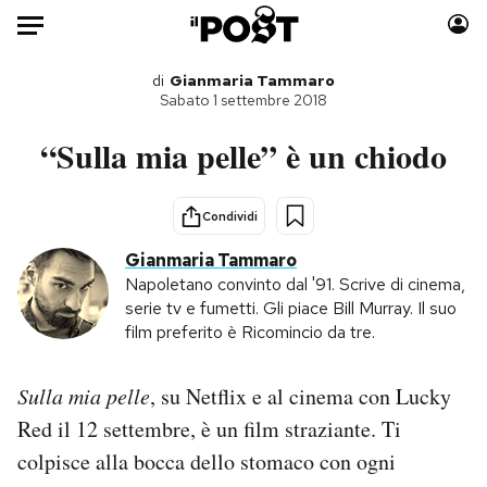
Auto
di
Gianmaria Tammaro
Sabato 1 settembre 2018
HOME
“Sulla mia pelle” è un chiodo
Italia
Moda
Mondo
Libri
Condividi
Politica
Consumismi
Gianmaria Tammaro
Tecnologia
Storie/Idee
Napoletano convinto dal '91. Scrive di cinema,
serie tv e fumetti. Gli piace Bill Murray. Il suo
Internet
Ok Boomer!
film preferito è Ricomincio da tre.
Scienza
Media
Cultura
Europa
Sulla mia pelle
, su Netflix e al cinema con Lucky
Economia
Altrecose
Red il 12 settembre, è un film straziante. Ti
Sport
Mondiali calcio 2026
colpisce alla bocca dello stomaco con ogni