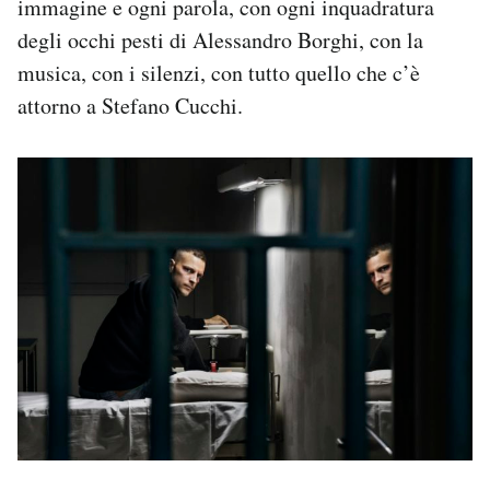
immagine e ogni parola, con ogni inquadratura
degli occhi pesti di Alessandro Borghi, con la
PODCAST
musica, con i silenzi, con tutto quello che c’è
attorno a Stefano Cucchi.
NEWSLETTER
I MIEI PREFERITI
SHOP
CALENDARIO
AREA PERSONALE
Area Personale
Newsletter