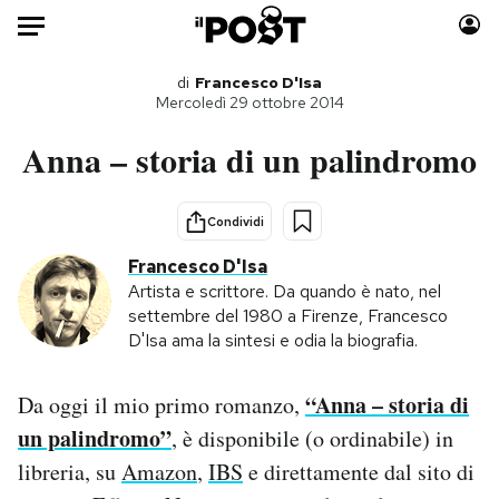
Auto
di
Francesco D'Isa
Mercoledì 29 ottobre 2014
HOME
Anna – storia di un palindromo
Italia
Moda
Mondo
Libri
Condividi
Politica
Consumismi
Francesco D'Isa
Tecnologia
Storie/Idee
Artista e scrittore. Da quando è nato, nel
settembre del 1980 a Firenze, Francesco
Internet
Ok Boomer!
D'Isa ama la sintesi e odia la biografia.
Scienza
Media
Cultura
Europa
“Anna – storia di
Da oggi il mio primo romanzo,
Economia
Altrecose
un palindromo”
, è disponibile (o ordinabile) in
Sport
Mondiali calcio 2026
libreria, su
Amazon
,
IBS
e direttamente dal sito di