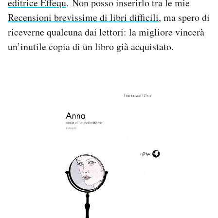
editrice Effequ
. Non posso inserirlo tra le mie
Recensioni brevissime di libri difficili
, ma spero di
PODCAST
riceverne qualcuna dai lettori: la migliore vincerà
un’inutile copia di un libro già acquistato.
NEWSLETTER
I MIEI PREFERITI
SHOP
CALENDARIO
AREA PERSONALE
Area Personale
Newsletter