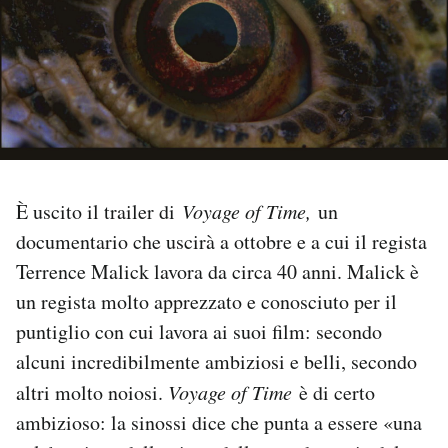
PODCAST
NEWSLETTER
I MIEI PREFERITI
È uscito il trailer di
Voyage of Time,
un
documentario che uscirà a ottobre e a cui il regista
SHOP
Terrence Malick lavora da circa 40 anni. Malick è
un regista molto apprezzato e conosciuto per il
CALENDARIO
puntiglio con cui lavora ai suoi film: secondo
alcuni incredibilmente ambiziosi e belli, secondo
AREA PERSONALE
altri molto noiosi.
Voyage of Time
è di certo
Area Personale
ambizioso: la sinossi dice che punta a essere «una
Newsletter