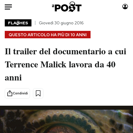
Auto
FLA
HES
Giovedì 30 giugno 2016
QUESTO ARTICOLO HA PIÙ DI
10 ANNI
HOME
Il trailer del documentario a cui
Italia
Moda
Mondo
Libri
Terrence Malick lavora da 40
Politica
Consumismi
anni
Tecnologia
Storie/Idee
Internet
Ok Boomer!
Scienza
Media
Condividi
Cultura
Europa
Economia
Altrecose
Sport
Mondiali calcio 2026