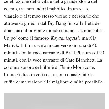
celebrazione della vita e della grande storia del
Notifiche mobile
cosmo, trasportando il pubblico in un vasto
Regala il Post
viaggio e al tempo stesso vicino e personale che
Hai bisogno di aiuto?
attraversa gli eoni dal Big Bang fino alla l’età dei
Esci
dinosauri al presente mondo umano… e non solo».
Un po’ come
il famoso
Koyaanisqatsi
,
ma alla
Malick. Il film uscirà in due versioni: una di 40
minuti, con la voce narrante di Brad Pitt; una di 90
minuti, con la voce narrante di Cate Blanchett. La
colonna sonora del film è di Ennio Morricone.
Come si dice in certi casi: sono consigliate le
cuffie e una visione alla migliore qualità possibile.