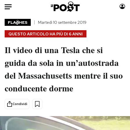
Auto
FLA
HES
Martedì 10 settembre 2019
QUESTO ARTICOLO HA PIÙ DI
6 ANNI
HOME
Il video di una Tesla che si
Italia
Moda
Mondo
Libri
guida da sola in un’autostrada
Politica
Consumismi
del Massachusetts mentre il suo
Tecnologia
Storie/Idee
Internet
Ok Boomer!
conducente dorme
Scienza
Media
Cultura
Europa
Condividi
Economia
Altrecose
Sport
Mondiali calcio 2026