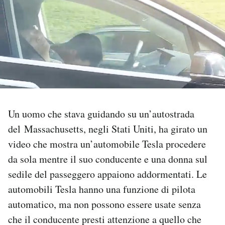
PODCAST
NEWSLETTER
I MIEI PREFERITI
Un uomo che stava guidando su un’autostrada
SHOP
del Massachusetts, negli Stati Uniti, ha girato un
video che mostra un’automobile Tesla procedere
CALENDARIO
da sola mentre il suo conducente e una donna sul
sedile del passeggero appaiono addormentati. Le
AREA PERSONALE
automobili Tesla hanno una funzione di pilota
automatico, ma non possono essere usate senza
Area Personale
che il conducente presti attenzione a quello che
Newsletter