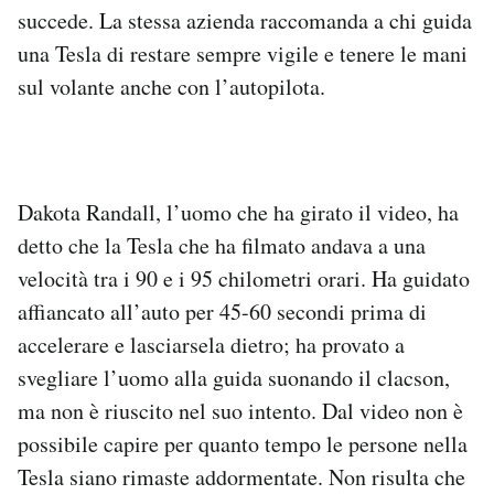
succede. La stessa azienda raccomanda a chi guida
Notifiche mobile
Regala il Post
una Tesla di restare sempre vigile e tenere le mani
Hai bisogno di aiuto?
sul volante anche con l’autopilota.
Esci
Dakota Randall, l’uomo che ha girato il video, ha
detto che la Tesla che ha filmato andava a una
velocità tra i 90 e i 95 chilometri orari. Ha guidato
affiancato all’auto per 45-60 secondi prima di
accelerare e lasciarsela dietro; ha provato a
svegliare l’uomo alla guida suonando il clacson,
ma non è riuscito nel suo intento. Dal video non è
possibile capire per quanto tempo le persone nella
Tesla siano rimaste addormentate. Non risulta che