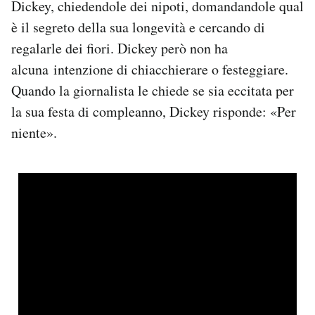
Dickey, chiedendole dei nipoti, domandandole qual
Notifiche mobile
è il segreto della sua longevità e cercando di
Regala il Post
regalarle dei fiori. Dickey però non ha
Hai bisogno di aiuto?
Esci
alcuna intenzione di chiacchierare o festeggiare.
Quando la giornalista le chiede se sia eccitata per
la sua festa di compleanno, Dickey risponde: «Per
niente».