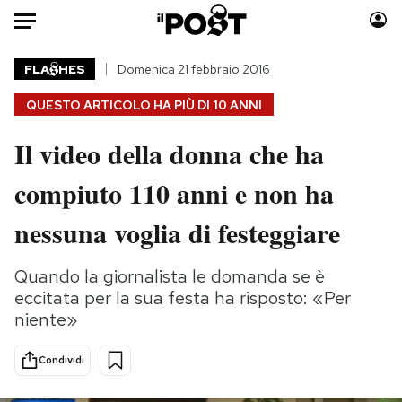
Auto
FLA
HES
Domenica 21 febbraio 2016
QUESTO ARTICOLO HA PIÙ DI
10 ANNI
HOME
Il video della donna che ha
Italia
Moda
Mondo
Libri
compiuto 110 anni e non ha
Politica
Consumismi
nessuna voglia di festeggiare
Tecnologia
Storie/Idee
Internet
Ok Boomer!
Quando la giornalista le domanda se è
Scienza
Media
eccitata per la sua festa ha risposto: «Per
Cultura
Europa
niente»
Economia
Altrecose
Sport
Mondiali calcio 2026
Condividi