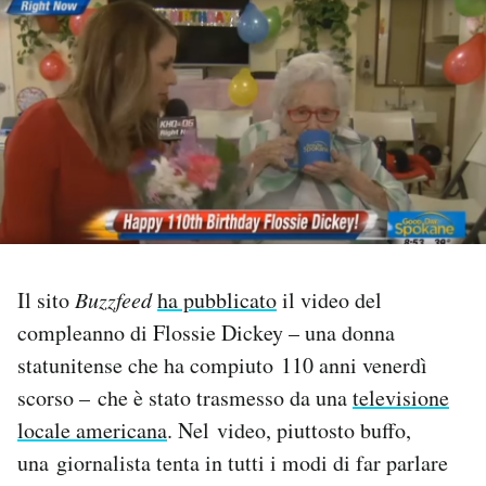
PODCAST
NEWSLETTER
I MIEI PREFERITI
SHOP
Il sito
Buzzfeed
ha pubblicato
il video del
compleanno di Flossie Dickey – una donna
CALENDARIO
statunitense che ha compiuto 110 anni venerdì
scorso – che è stato trasmesso da una
televisione
AREA PERSONALE
locale americana
. Nel video, piuttosto buffo,
Area Personale
una giornalista tenta in tutti i modi di far parlare
Newsletter