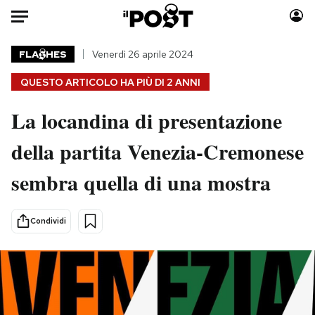
Auto
FLA
HES
Venerdì 26 aprile 2024
QUESTO ARTICOLO HA PIÙ DI
2 ANNI
HOME
La locandina di presentazione
Italia
Moda
Mondo
Libri
della partita Venezia-Cremonese
Politica
Consumismi
sembra quella di una mostra
Tecnologia
Storie/Idee
Internet
Ok Boomer!
Scienza
Media
Condividi
Cultura
Europa
Economia
Altrecose
Sport
Mondiali calcio 2026