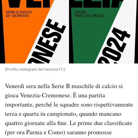
PODCAST
NEWSLETTER
I MIEI PREFERITI
(Profilo Instagram del Venezia FC)
SHOP
Venerdì sera nella Serie B maschile di calcio si
CALENDARIO
gioca Venezia-Cremonese. È una partita
importante, perché le squadre sono rispettivamente
terza e quarta in campionato, quando mancano
AREA PERSONALE
quattro giornate alla fine. Le prime due classificate
Area Personale
(per ora Parma e Como) saranno promosse
Newsletter