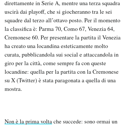
direttamente in Serie A, mentre una terza squadra
Notifiche mobile
uscirà dai playoff, che si giocheranno tra le sei
Regala il Post
squadre dal terzo all’ottavo posto. Per il momento
Hai bisogno di aiuto?
Esci
la classifica è: Parma 70, Como 67, Venezia 64,
Cremonese 60. Per presentare la partita il Venezia
ha creato una locandina esteticamente molto
curata, pubblicandola sui social e attaccandola in
giro per la città, come sempre fa con queste
locandine: quella per la partita con la Cremonese
su X (Twitter) è stata paragonata a quella di una
mostra.
Non è la prima volta
che succede: sono ormai un