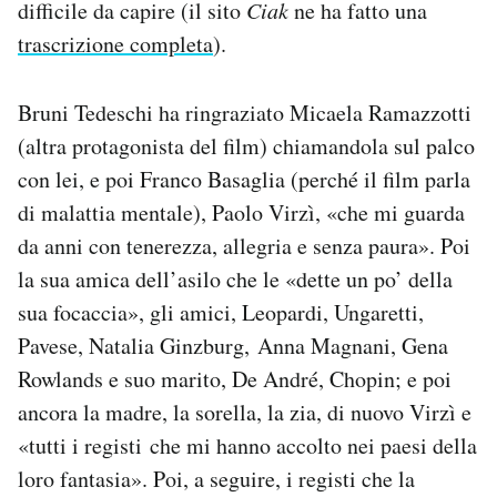
difficile da capire (il sito
Ciak
ne ha fatto una
Notifiche mobile
trascrizione completa
).
Regala il Post
Hai bisogno di aiuto?
Esci
Bruni Tedeschi ha ringraziato Micaela Ramazzotti
(altra protagonista del film) chiamandola sul palco
con lei, e poi Franco Basaglia (perché il film parla
di malattia mentale), Paolo Virzì, «che mi guarda
da anni con tenerezza, allegria e senza paura». Poi
la sua amica dell’asilo che le «dette un po’ della
sua focaccia», gli amici, Leopardi, Ungaretti,
Pavese, Natalia Ginzburg, Anna Magnani, Gena
Rowlands e suo marito, De André, Chopin; e poi
ancora la madre, la sorella, la zia, di nuovo Virzì e
«tutti i registi che mi hanno accolto nei paesi della
loro fantasia». Poi, a seguire, i registi che la