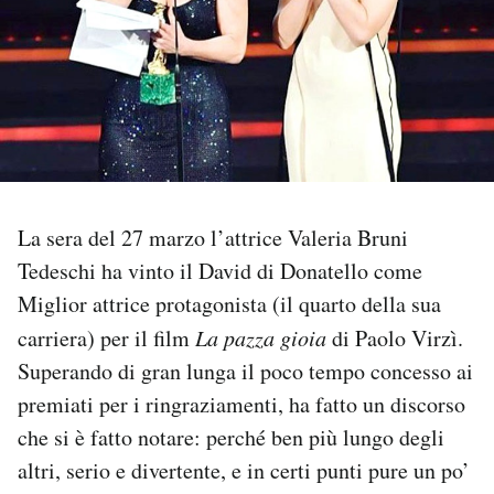
PODCAST
NEWSLETTER
I MIEI PREFERITI
La sera del 27 marzo l’attrice Valeria Bruni
SHOP
Tedeschi ha vinto il David di Donatello come
Miglior attrice protagonista (il quarto della sua
carriera) per il film
La pazza gioia
di Paolo Virzì.
CALENDARIO
Superando di gran lunga il poco tempo concesso ai
premiati per i ringraziamenti, ha fatto un discorso
AREA PERSONALE
che si è fatto notare: perché ben più lungo degli
Area Personale
altri, serio e divertente, e in certi punti pure un po’
Newsletter