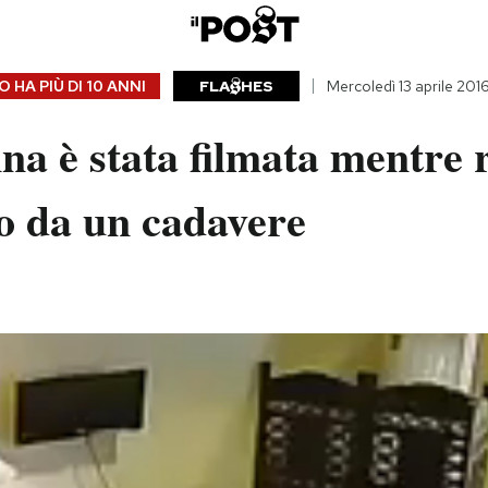
 HA PIÙ DI
10 ANNI
FLA
HES
Mercoledì 13 aprile 201
na è stata filmata mentre 
o da un cadavere