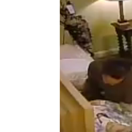
PODCAST
NEWSLETTER
I MIEI PREFERITI
SHOP
CALENDARIO
AREA PERSONALE
Area Personale
Newsletter