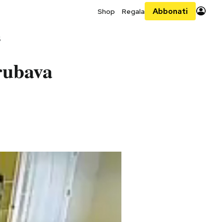
Abbonati
Shop
Regala
6
rubava