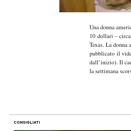
Notifiche mobile
Regala il Post
Hai bisogno di aiuto?
Una donna americ
Esci
10 dollari – circ
Texas. La donna av
pubblicato il vid
dall’inizio). Il 
la settimana scor
CONSIGLIATI