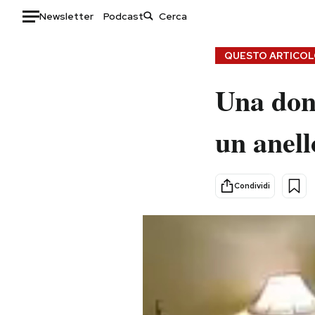
Newsletter
Podcast
Auto
QUESTO ARTICOLO
HOME
Una don
Italia
Moda
un anell
Mondo
Libri
Politica
Consumismi
Tecnologia
Storie/Idee
Condividi
Internet
Ok Boomer!
Scienza
Media
Cultura
Europa
Economia
Altrecose
Sport
Mondiali calcio 2026