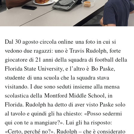
PODCAST
NEWSLETTER
Dal 30 agosto circola online una foto in cui si
vedono due ragazzi: uno è Travis Rudolph, forte
I MIEI PREFERITI
giocatore di 21 anni della squadra di football della
Florida State University, e l’altro è Bo Paske,
SHOP
studente di una scuola che la squadra stava
visitando. I due sono seduti insieme alla mensa
CALENDARIO
scolastica della Montford Middle School, in
Florida. Rudolph ha detto di aver visto Paske solo
AREA PERSONALE
al tavolo e quindi gli ha chiesto: «Posso sedermi
qui con te a mangiare?». Lui gli ha risposto:
Area Personale
«Certo, perché no?». Rudolph – che è considerato
Newsletter