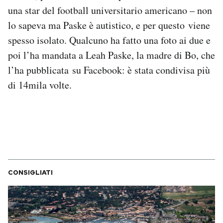
Notifiche mobile
una star del football universitario americano – non
Regala il Post
lo sapeva ma Paske è autistico, e per questo viene
Hai bisogno di aiuto?
spesso isolato. Qualcuno ha fatto una foto ai due e
Esci
poi l’ha mandata a Leah Paske, la madre di Bo, che
l’ha pubblicata su Facebook: è stata condivisa più
di 14mila volte.
CONSIGLIATI