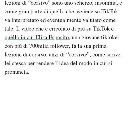
lezioni di “corsivo” sono uno scherzo, insomma, e
Notifiche mobile
come gran parte di quello che avviene su TikTok
Regala il Post
va interpretato ed eventualmente valutato come
Hai bisogno di aiuto?
Esci
tale. Il video che è circolato di più su TikTok è
quello in cui Elisa Esposito
, una giovane tiktoker
con più di 700mila follower, fa la sua prima
lezione di corsivo, anzi di “corsivœ”, come scrive
lei stessa per rendere l’idea del modo in cui si
pronuncia.