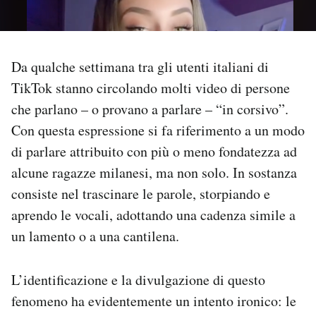
PODCAST
Da qualche settimana tra gli utenti italiani di
NEWSLETTER
TikTok stanno circolando molti video di persone
che parlano – o provano a parlare – “in corsivo”.
I MIEI PREFERITI
Con questa espressione si fa riferimento a un modo
di parlare attribuito con più o meno fondatezza ad
SHOP
alcune ragazze milanesi, ma non solo. In sostanza
consiste nel trascinare le parole, storpiando e
aprendo le vocali, adottando una cadenza simile a
CALENDARIO
un lamento o a una cantilena.
AREA PERSONALE
L’identificazione e la divulgazione di questo
Area Personale
fenomeno ha evidentemente un intento ironico: le
Newsletter