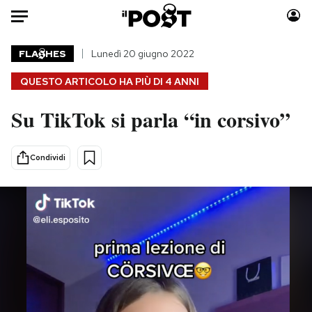
Auto
FLA
HES
Lunedì 20 giugno 2022
QUESTO ARTICOLO HA PIÙ DI
4 ANNI
HOME
Su TikTok si parla “in corsivo”
Italia
Moda
Mondo
Libri
Politica
Consumismi
Condividi
Tecnologia
Storie/Idee
Internet
Ok Boomer!
Scienza
Media
Cultura
Europa
Economia
Altrecose
Sport
Mondiali calcio 2026