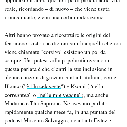
applicazioni abbia questo tipo di parlata nella vita
reale, ricordando – di nuovo – che viene usata
ironicamente, e con una certa moderazione.
Altri hanno provato a ricostruire le origini del
fenomeno, visto che dizioni simili a quella che ora
viene chiamata “corsivo” esistono un po’ da
sempre. Un’ipotesi sulla popolarità recente di
questa parlata è che c’entri la sua inclusione in
alcune canzoni di giovani cantanti italiani, come
Blanco (“
è blu cel
eae
ste
“) e Rkomi (“nella
corr
ea
nt
ea
” o
“nelle mie v
eae
ne”
), ma anche
Madame e Tha Supreme. Ne avevano parlato
rapidamente qualche mese fa, in una puntata del
podcast Muschio Selvaggio, i cantanti Fedez e