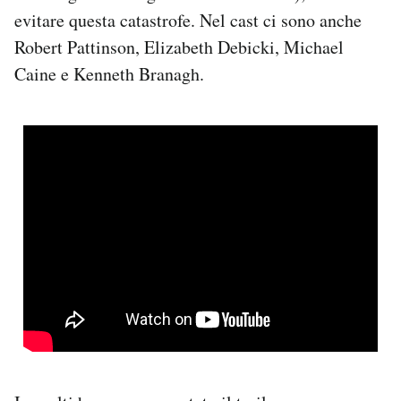
Notifiche mobile
evitare questa catastrofe. Nel cast ci sono anche
Regala il Post
Robert Pattinson, Elizabeth Debicki, Michael
Hai bisogno di aiuto?
Caine e Kenneth Branagh.
Esci