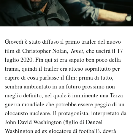
PODCAST
NEWSLETTER
Giovedì è stato diffuso il primo trailer del nuovo
film di Christopher Nolan,
Tenet
, che uscirà il 17
I MIEI PREFERITI
luglio 2020. Fin qui si era saputo ben poco della
trama, quindi il trailer era atteso soprattutto per
SHOP
capire di cosa parlasse il film: prima di tutto,
sembra ambientato in un futuro prossimo non
CALENDARIO
meglio definito, nel quale è imminente una Terza
guerra mondiale che potrebbe essere peggio di un
AREA PERSONALE
olocausto nucleare. Il protagonista, interpretato da
John David Washington (figlio di Denzel
Area Personale
Washington ed ex giocatore di football), dovrà
Newsletter