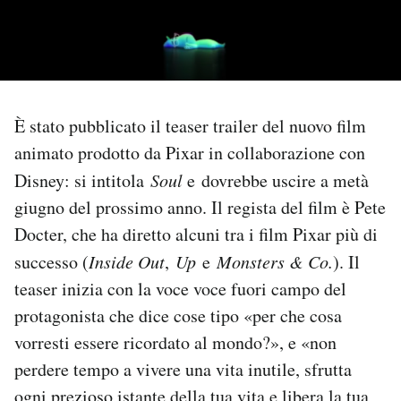
PODCAST
NEWSLETTER
È stato pubblicato il teaser trailer del nuovo film
animato prodotto da Pixar in collaborazione con
I MIEI PREFERITI
Disney: si intitola
Soul
e dovrebbe uscire a metà
giugno del prossimo anno. Il regista del film è Pete
SHOP
Docter, che ha diretto alcuni tra i film Pixar più di
successo (
Inside Out
,
Up
e
Monsters & Co.
). Il
CALENDARIO
teaser inizia con la voce voce fuori campo del
protagonista che dice cose tipo «per che cosa
AREA PERSONALE
vorresti essere ricordato al mondo?», e «non
perdere tempo a vivere una vita inutile, sfrutta
Area Personale
Newsletter
ogni prezioso istante della tua vita e libera la tua