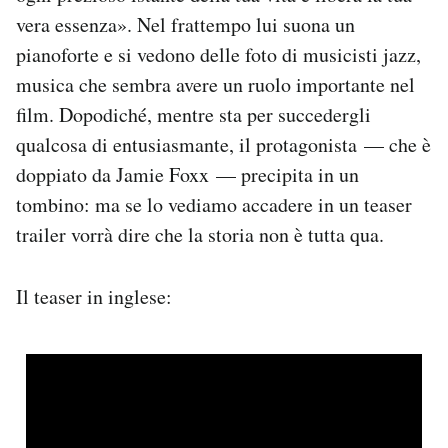
Notifiche mobile
vera essenza». Nel frattempo lui suona un
Regala il Post
pianoforte e si vedono delle foto di musicisti jazz,
Hai bisogno di aiuto?
musica che sembra avere un ruolo importante nel
Esci
film. Dopodiché, mentre sta per succedergli
qualcosa di entusiasmante, il protagonista — che è
doppiato da Jamie Foxx — precipita in un
tombino: ma se lo vediamo accadere in un teaser
trailer vorrà dire che la storia non è tutta qua.
Il teaser in inglese: