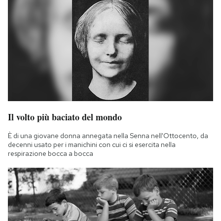
Il volto più baciato del mondo
È di una giovane donna annegata nella Senna nell'Ottocento, da
decenni usato per i manichini con cui ci si esercita nella
respirazione bocca a bocca