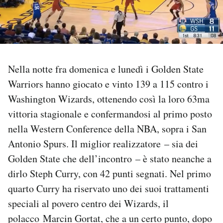
PODCAST
NEWSLETTER
Nella notte fra domenica e lunedì i Golden State
Warriors hanno giocato e vinto 139 a 115 contro i
I MIEI PREFERITI
Washington Wizards, ottenendo così la loro 63ma
vittoria stagionale e confermandosi al primo posto
SHOP
nella Western Conference della NBA, sopra i San
Antonio Spurs. Il miglior realizzatore – sia dei
CALENDARIO
Golden State che dell’incontro – è stato neanche a
dirlo Steph Curry, con 42 punti segnati. Nel primo
AREA PERSONALE
quarto Curry ha riservato uno dei suoi trattamenti
speciali al povero centro dei Wizards, il
Area Personale
polacco Marcin Gortat, che a un certo punto, dopo
Newsletter