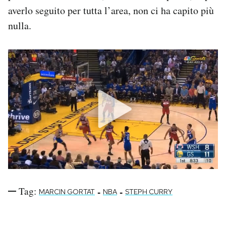
Notifiche mobile
averlo seguito per tutta l’area, non ci ha capito più
Regala il Post
nulla.
Hai bisogno di aiuto?
Esci
Tag:
-
-
MARCIN GORTAT
NBA
STEPH CURRY