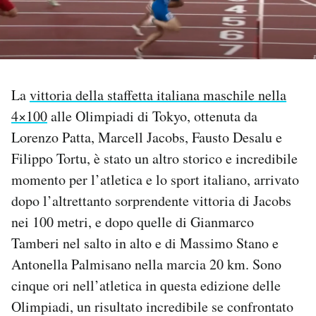
PODCAST
NEWSLETTER
La
vittoria della staffetta italiana maschile nella
4×100
alle Olimpiadi di Tokyo, ottenuta da
I MIEI PREFERITI
Lorenzo Patta, Marcell Jacobs, Fausto Desalu e
Filippo Tortu, è stato un altro storico e incredibile
SHOP
momento per l’atletica e lo sport italiano, arrivato
dopo l’altrettanto sorprendente vittoria di Jacobs
CALENDARIO
nei 100 metri, e dopo quelle di Gianmarco
Tamberi nel salto in alto e di Massimo Stano e
AREA PERSONALE
Antonella Palmisano nella marcia 20 km. Sono
cinque ori nell’atletica in questa edizione delle
Area Personale
Olimpiadi, un risultato incredibile se confrontato
Newsletter