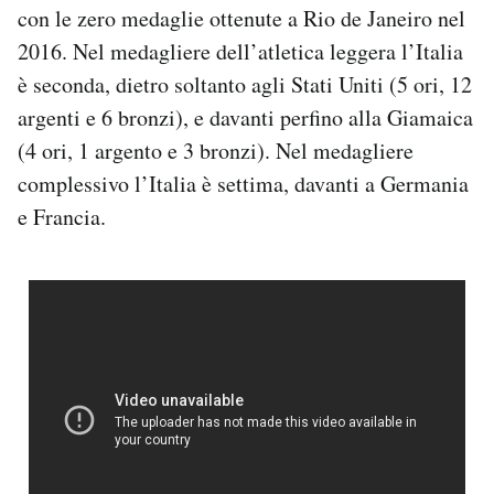
con le zero medaglie ottenute a Rio de Janeiro nel
Notifiche mobile
Regala il Post
2016. Nel medagliere dell’atletica leggera l’Italia
Hai bisogno di aiuto?
è seconda, dietro soltanto agli Stati Uniti (5 ori, 12
Esci
argenti e 6 bronzi), e davanti perfino alla Giamaica
(4 ori, 1 argento e 3 bronzi). Nel medagliere
complessivo l’Italia è settima, davanti a Germania
e Francia.