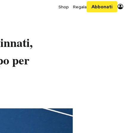
Abbonati
Shop
Regala
innati,
po per