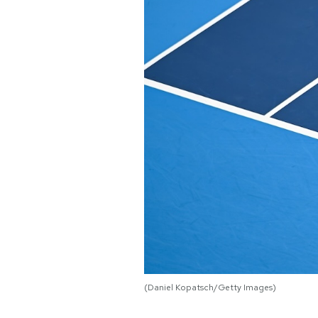
PODCAST
NEWSLETTER
I MIEI PREFERITI
SHOP
CALENDARIO
AREA PERSONALE
(Daniel Kopatsch/Getty Images)
Area Personale
Newsletter