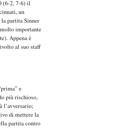
0 (6-2, 7-6) il
cinnati, un
 la partita Sinner
o (molto importante
ite). Appena è
ivolto al suo staff
 “prima” e
do più rischioso,
à l’avversario;
tivo di mettere la
lla partita contro