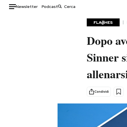
Newsletter
Podcast
Auto
FLA
HES
HOME
Dopo ave
Italia
Moda
Sinner s
Mondo
Libri
Politica
Consumismi
allenarsi
Tecnologia
Storie/Idee
Internet
Ok Boomer!
Scienza
Media
Condividi
Cultura
Europa
Economia
Altrecose
Sport
Mondiali calcio 2026