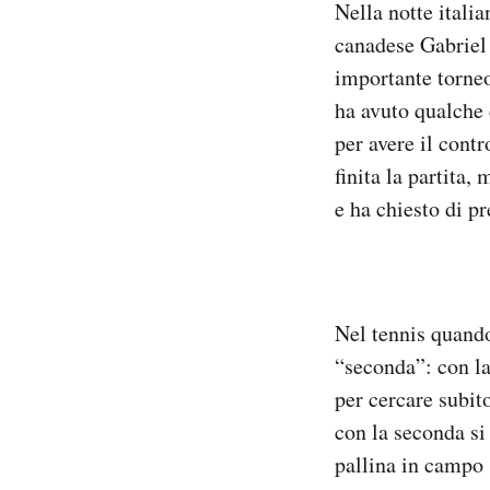
Nella notte itali
Notifiche mobile
canadese Gabriel 
Regala il Post
importante torneo
Hai bisogno di aiuto?
Esci
ha avuto qualche d
per avere il cont
finita la partita,
e ha chiesto di p
Nel tennis quando
“seconda”: con la
per cercare subit
con la seconda si 
pallina in campo (