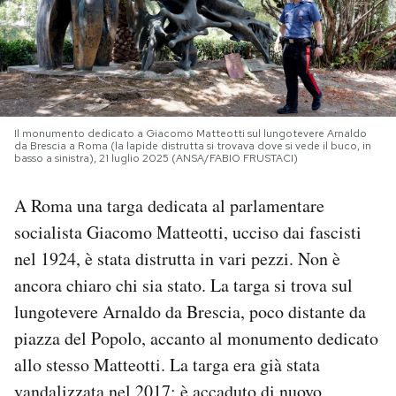
PODCAST
NEWSLETTER
Il monumento dedicato a Giacomo Matteotti sul lungotevere Arnaldo
da Brescia a Roma (la lapide distrutta si trovava dove si vede il buco, in
I MIEI PREFERITI
basso a sinistra), 21 luglio 2025 (ANSA/FABIO FRUSTACI)
A Roma una targa dedicata al parlamentare
SHOP
socialista Giacomo Matteotti, ucciso dai fascisti
nel 1924, è stata distrutta in vari pezzi. Non è
CALENDARIO
ancora chiaro chi sia stato. La targa si trova sul
lungotevere Arnaldo da Brescia, poco distante da
AREA PERSONALE
piazza del Popolo, accanto al monumento dedicato
allo stesso Matteotti. La targa era già stata
Area Personale
Newsletter
vandalizzata
nel 2017:
è accaduto di nuovo