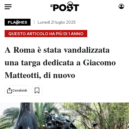
Auto
FLA
HES
Lunedì 21 luglio 2025
QUESTO ARTICOLO HA PIÙ DI
1 ANNO
HOME
A Roma è stata vandalizzata
Italia
Moda
Mondo
Libri
una targa dedicata a Giacomo
Politica
Consumismi
Matteotti, di nuovo
Tecnologia
Storie/Idee
Internet
Ok Boomer!
Scienza
Media
Condividi
Cultura
Europa
Economia
Altrecose
Sport
Mondiali calcio 2026