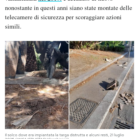
Notifiche mobile
nonostante in questi anni siano state montate delle
Regala il Post
telecamere di sicurezza per scoraggiare azioni
Hai bisogno di aiuto?
simili.
Esci
Il solco dove era impiantata la targa distrutta e alcuni resti, 21 luglio