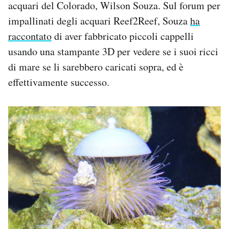
acquari del Colorado, Wilson Souza. Sul forum per
Notifiche mobile
impallinati degli acquari Reef2Reef, Souza
ha
Regala il Post
raccontato
di aver fabbricato piccoli cappelli
Hai bisogno di aiuto?
Esci
usando una stampante 3D per vedere se i suoi ricci
di mare se li sarebbero caricati sopra, ed è
effettivamente successo.