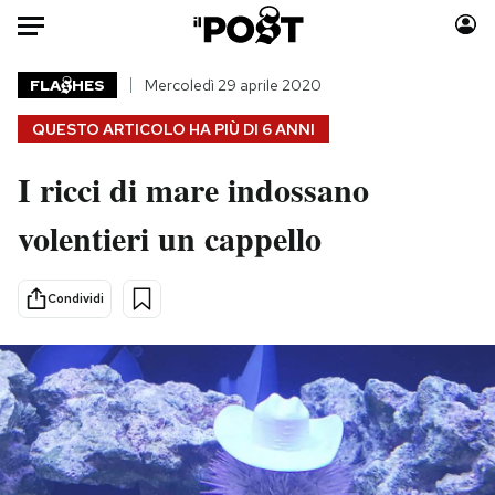
Auto
FLA
HES
Mercoledì 29 aprile 2020
QUESTO ARTICOLO HA PIÙ DI
6 ANNI
HOME
I ricci di mare indossano
Italia
Moda
Mondo
Libri
volentieri un cappello
Politica
Consumismi
Tecnologia
Storie/Idee
Condividi
Internet
Ok Boomer!
Scienza
Media
Cultura
Europa
Economia
Altrecose
Sport
Mondiali calcio 2026