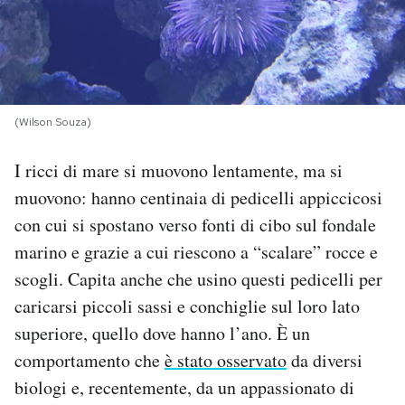
PODCAST
NEWSLETTER
(Wilson Souza)
I MIEI PREFERITI
I ricci di mare si muovono lentamente, ma si
muovono: hanno centinaia di pedicelli appiccicosi
SHOP
con cui si spostano verso fonti di cibo sul fondale
marino e grazie a cui riescono a “scalare” rocce e
CALENDARIO
scogli. Capita anche che usino questi pedicelli per
caricarsi piccoli sassi e conchiglie sul loro lato
superiore, quello dove hanno l’ano. È un
AREA PERSONALE
comportamento che
è stato osservato
da diversi
Area Personale
biologi e, recentemente, da un appassionato di
Newsletter