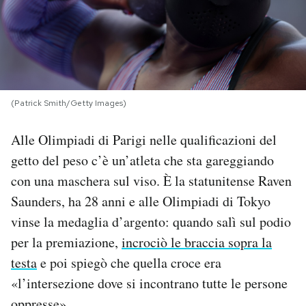
PODCAST
NEWSLETTER
(Patrick Smith/Getty Images)
I MIEI PREFERITI
Alle Olimpiadi di Parigi nelle qualificazioni del
getto del peso c’è un’atleta che sta gareggiando
SHOP
con una maschera sul viso. È la statunitense Raven
Saunders, ha 28 anni e alle Olimpiadi di Tokyo
CALENDARIO
vinse la medaglia d’argento: quando salì sul podio
per la premiazione,
incrociò le braccia sopra la
AREA PERSONALE
testa
e poi spiegò che quella croce era
«l’intersezione dove si incontrano tutte le persone
Area Personale
Newsletter
oppresse».