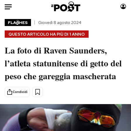
Auto
FLA
HES
Giovedì 8 agosto 2024
QUESTO ARTICOLO HA PIÙ DI
1 ANNO
HOME
La foto di Raven Saunders,
Italia
Moda
Mondo
Libri
l’atleta statunitense di getto del
Politica
Consumismi
peso che gareggia mascherata
Tecnologia
Storie/Idee
Internet
Ok Boomer!
Scienza
Media
Condividi
Cultura
Europa
Economia
Altrecose
Sport
Mondiali calcio 2026