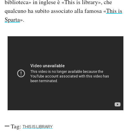
biblioteca» in inglese è «This is library», che
Notifiche mobile
qualcuno ha subito associato alla famosa «
This is
Regala il Post
Sparta
».
Hai bisogno di aiuto?
Esci
Tag:
THIS IS LIBRARY