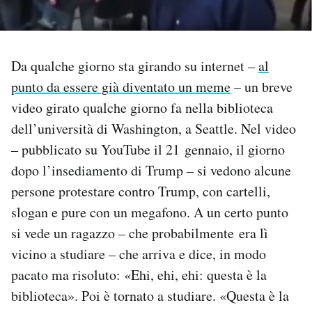
PODCAST
Da qualche giorno sta girando su internet –
al
NEWSLETTER
punto da essere già diventato un meme
– un breve
video girato qualche giorno fa nella biblioteca
I MIEI PREFERITI
dell’università di Washington, a Seattle. Nel video
– pubblicato su YouTube il 21 gennaio, il giorno
SHOP
dopo l’insediamento di Trump – si vedono alcune
persone protestare contro Trump, con cartelli,
slogan e pure con un megafono. A un certo punto
CALENDARIO
si vede un ragazzo – che probabilmente era lì
vicino a studiare – che arriva e dice, in modo
AREA PERSONALE
pacato ma risoluto: «Ehi, ehi, ehi: questa è la
Area Personale
biblioteca». Poi è tornato a studiare. «Questa è la
Newsletter