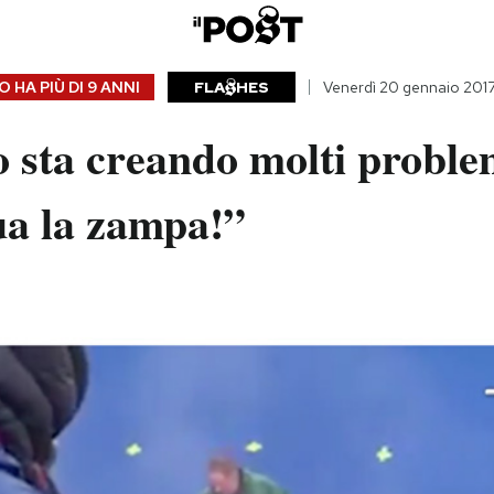
 HA PIÙ DI
9 ANNI
FLA
HES
Venerdì 20 gennaio 201
 sta creando molti proble
ua la zampa!”