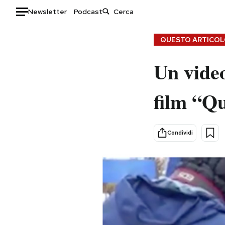
Newsletter
Podcast
Auto
QUESTO ARTICOLO
HOME
Un video
Italia
Moda
film “Q
Mondo
Libri
Politica
Consumismi
Tecnologia
Storie/Idee
Condividi
Internet
Ok Boomer!
Scienza
Media
Cultura
Europa
Economia
Altrecose
Sport
Mondiali calcio 2026