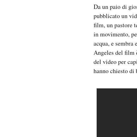
Notifiche mobile
Da un paio di gio
Regala il Post
pubblicato un vid
Hai bisogno di aiuto?
film, un pastore 
Esci
in movimento, per 
acqua, e sembra e
Angeles del film 
del video per cap
hanno chiesto di b