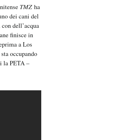
unitense
TMZ
ha
uno dei cani del
a con dell’acqua
ane finisce in
teprima a Los
i sta occupando
ui la PETA –