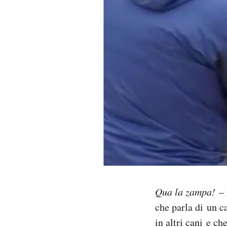
PODCAST
NEWSLETTER
I MIEI PREFERITI
SHOP
CALENDARIO
AREA PERSONALE
Qua la zampa!
– 
che parla di un ca
Area Personale
in altri cani e ch
Newsletter