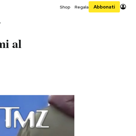
Abbonati
Shop
Regala
7
mi al