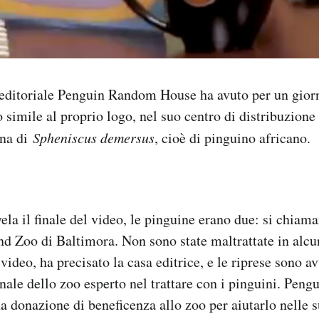
 editoriale Penguin Random House ha avuto per un giorn
o simile al proprio logo, nel suo centro di distribuzion
na di
Spheniscus demersus
, cioè di pinguino africano.
ela il finale del video, le pinguine erano due: si chiama
d Zoo di Baltimora. Non sono state maltrattate in alc
video, ha precisato la casa editrice, e le riprese sono a
nale dello zoo esperto nel trattare con i pinguini. Pen
a donazione di beneficenza allo zoo per aiutarlo nelle su