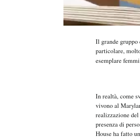
Notifiche mobile
Regala il Post
Hai bisogno di aiuto?
Esci
Il grande gruppo
particolare, molt
esemplare femmi
In realtà, come sv
vivono al Marylan
realizzazione del 
presenza di perso
House ha fatto un