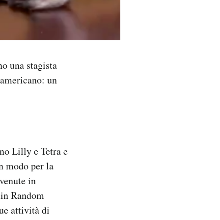
o una stagista
e americano: un
no Lilly e Tetra e
un modo per la
vvenute in
guin Random
e attività di