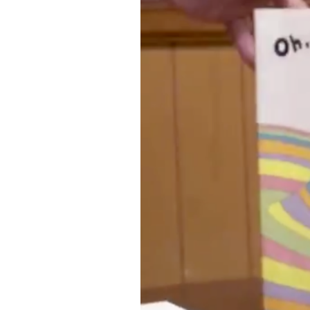
PODCAST
NEWSLETTER
I MIEI PREFERITI
SHOP
CALENDARIO
AREA PERSONALE
Area Personale
Newsletter