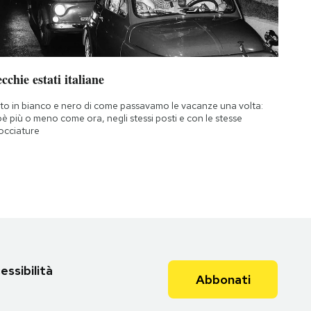
cchie estati italiane
to in bianco e nero di come passavamo le vacanze una volta:
oè più o meno come ora, negli stessi posti e con le stesse
occiature
essibilità
Abbonati