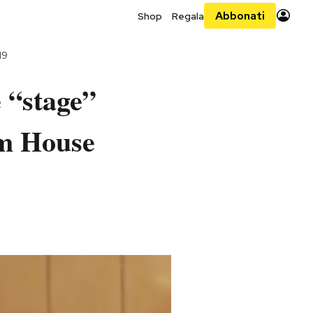
Abbonati
Shop
Regala
19
 “stage”
om House