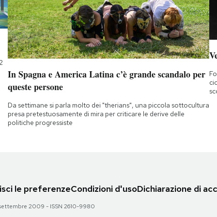
Ve
2
In Spagna e America Latina c’è grande scandalo per
Fo
ci
queste persone
sc
Da settimane si parla molto dei "therians", una piccola sottocultura
presa pretestuosamente di mira per criticare le derive delle
politiche progressiste
sci le preferenze
Condizioni d'uso
Dichiarazione di acc
 28 settembre 2009 - ISSN 2610-9980