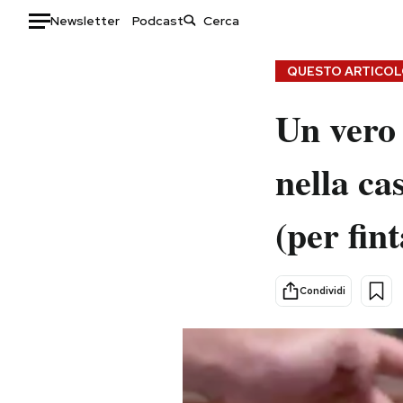
Newsletter
Podcast
Auto
QUESTO ARTICOLO
HOME
Un vero 
Italia
Moda
nella c
Mondo
Libri
Politica
Consumismi
(per fint
Tecnologia
Storie/Idee
Internet
Ok Boomer!
Scienza
Media
Condividi
Cultura
Europa
Economia
Altrecose
Sport
Mondiali calcio 2026