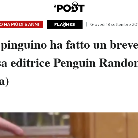
 HA PIÙ DI
6 ANNI
FLA
HES
Giovedì 19 settembre 20
pinguino ha fatto un breve
asa editrice Penguin Rand
a)