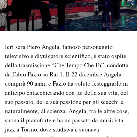
PODCAST
NEWSLETTER
Ieri sera Piero Angela, famoso personaggio
I MIEI PREFERITI
televisivo e divulgatore scientifico, è stato ospite
della trasmissione “Che Tempo Che Fa”, condotta
da Fabio Fazio su Rai 1. Il 22 dicembre Angela
SHOP
compirà 90 anni, e Fazio ha voluto festeggiarlo in
anticipo chiacchierando con lui della sua vita, del
CALENDARIO
suo passato, della sua passione per gli scacchi e,
naturalmente, di scienza. Angela, tra le altre cose,
AREA PERSONALE
suona il pianoforte e ha un passato da musicista
Area Personale
jazz a Torino, dove studiava e suonava
Newsletter