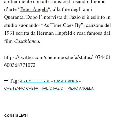
abitualmente con altri musicisti usando il nome
Notifiche mobile
d’arte “
Peter Angela
“, alla fine degli anni
Regala il Post
Quaranta. Dopo l’intervista di Fazio si è esibito in
Hai bisogno di aiuto?
studio suonando
“
As Time Goes By”, canzone del
Esci
1931 scritta da Herman Hupfeld e resa famosa dal
film
Casablanca.
https://twitter.com/chetempochefa/status/1074401
600368771072
Tag:
-
-
AS TIME GOES BY
CASABLANCA
-
-
CHE TEMPO CHE FA
FABIO FAZIO
PIERO ANGELA
CONSIGLIATI