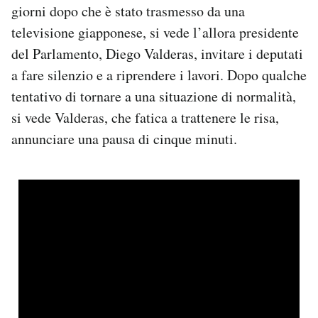
giorni dopo che è stato trasmesso da una
Notifiche mobile
televisione giapponese, si vede l’allora presidente
Regala il Post
Hai bisogno di aiuto?
del Parlamento, Diego Valderas, invitare i deputati
Esci
a fare silenzio e a riprendere i lavori. Dopo qualche
tentativo di tornare a una situazione di normalità,
si vede Valderas, che fatica a trattenere le risa,
annunciare una pausa di cinque minuti.