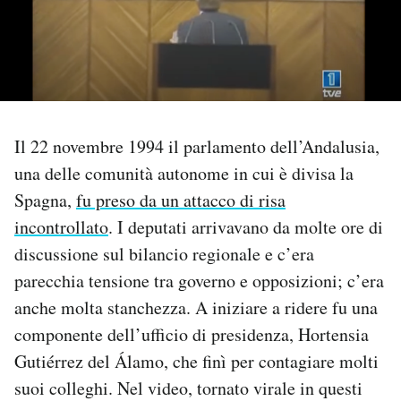
PODCAST
NEWSLETTER
Il 22 novembre 1994 il parlamento dell’Andalusia,
I MIEI PREFERITI
una delle comunità autonome in cui è divisa la
Spagna,
fu preso da un attacco di risa
SHOP
incontrollato
. I deputati arrivavano da molte ore di
discussione sul bilancio regionale e c’era
CALENDARIO
parecchia tensione tra governo e opposizioni; c’era
anche molta stanchezza. A iniziare a ridere fu una
AREA PERSONALE
componente dell’ufficio di presidenza, Hortensia
Gutiérrez del Álamo, che finì per contagiare molti
Area Personale
suoi colleghi. Nel video, tornato virale in questi
Newsletter