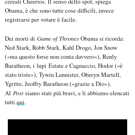
cereali Cheerios. Il senso dello spot, spiega
Notifiche mobile
Obama, è che sono tutte cose difficili, invece
Regala il Post
registrarsi per votare è facile.
Hai bisogno di aiuto?
Esci
Dei morti di
Game of Thrones
Obama si ricorda:
Ned Stark, Robb Stark, Kahl Drogo, Jon Snow
(«ma questo forse non conta davvero»), Renly
Baratheon, i lupi Estate e Cagnaccio, Hodor («è
stato triste»), Tywin Lannister, Oberyn Martell,
Ygritte, Jeoffry Baratheon («grazie a Dio»).
Al
Post
siamo stati più bravi, e li abbiamo elencati
tutti
qui
.