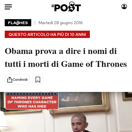
Auto
FLA
HES
Martedì 28 giugno 2016
QUESTO ARTICOLO HA PIÙ DI
10 ANNI
HOME
Obama prova a dire i nomi di
Italia
Moda
Mondo
Libri
tutti i morti di Game of Thrones
Politica
Consumismi
Tecnologia
Storie/Idee
Condividi
Internet
Ok Boomer!
Scienza
Media
Cultura
Europa
Economia
Altrecose
Sport
Mondiali calcio 2026