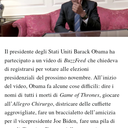
PODCAST
NEWSLETTER
I MIEI PREFERITI
Il presidente degli Stati Uniti Barack Obama ha
partecipato a un video di
BuzzFeed
che chiedeva
di registrarsi per votare alle elezioni
SHOP
presidenziali del prossimo novembre. All’inizio
del video, Obama fa alcune cose difficili: dire i
CALENDARIO
nomi di tutti i morti di
Game of Thrones
, giocare
all’
Allegro Chirurgo
, districare delle cuffiette
AREA PERSONALE
aggrovigliate, fare un braccialetto dell’amicizia
Area Personale
per il vicepresidente Joe Biden, fare una pila di
Newsletter