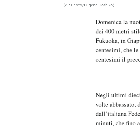
Notifiche mobile
(AP Photo/Eugene Hoshiko)
Regala il Post
Domenica la nuota
Hai bisogno di aiuto?
Esci
dei 400 metri sti
Fukuoka, in Giap
centesimi, che le
centesimi il pre
Negli ultimi diec
volte abbassato, d
dall’italiana Fed
minuti, che fino 