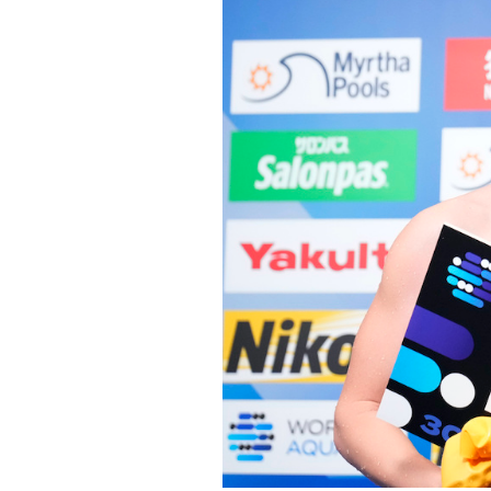
PODCAST
NEWSLETTER
I MIEI PREFERITI
SHOP
CALENDARIO
AREA PERSONALE
Area Personale
Newsletter