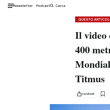
Newsletter
Podcast
Auto
QUESTO ARTICOLO
HOME
Il video
Italia
Moda
400 metr
Mondo
Libri
Politica
Consumismi
Mondiali
Tecnologia
Storie/Idee
Internet
Ok Boomer!
Titmus
Scienza
Media
Cultura
Europa
Economia
Altrecose
Condividi
Sport
Mondiali calcio 2026