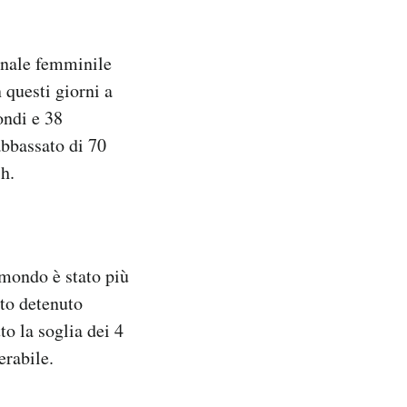
finale femminile
 questi giorni a
ondi e 38
abbassato di 70
h.
 mondo è stato più
ato detenuto
to la soglia dei 4
erabile.