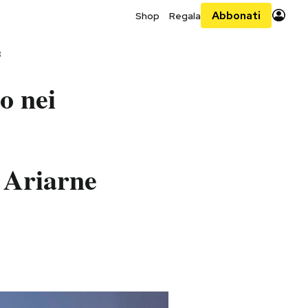
Abbonati
Shop
Regala
3
o nei
a Ariarne