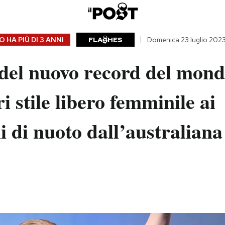
 HA PIÙ DI
3 ANNI
FLA
HES
Domenica 23 luglio 202
 del nuovo record del mond
i stile libero femminile ai
 di nuoto dall’australian