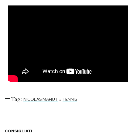
Notifiche mobile
Regala il Post
Hai bisogno di aiuto?
Esci
Tag:
-
NICOLAS MAHUT
TENNIS
CONSIGLIATI