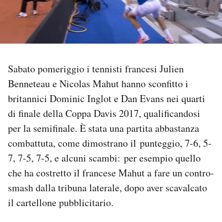
PODCAST
NEWSLETTER
Sabato pomeriggio i tennisti francesi Julien
Benneteau e Nicolas Mahut hanno sconfitto i
I MIEI PREFERITI
britannici Dominic Inglot e Dan Evans nei quarti
di finale della Coppa Davis 2017, qualificandosi
SHOP
per la semifinale. È stata una partita abbastanza
combattuta, come dimostrano il punteggio, 7-6, 5-
CALENDARIO
7, 7-5, 7-5, e alcuni scambi: per esempio quello
che ha costretto il francese Mahut a fare un contro-
AREA PERSONALE
smash dalla tribuna laterale, dopo aver scavalcato
il cartellone pubblicitario.
Area Personale
Newsletter