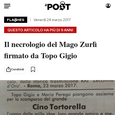
Auto
FLA
HES
Venerdì 24 marzo 2017
QUESTO ARTICOLO HA PIÙ DI
9 ANNI
HOME
Il necrologio del Mago Zurlì
Italia
Moda
Mondo
Libri
firmato da Topo Gigio
Politica
Consumismi
Tecnologia
Storie/Idee
Condividi
Internet
Ok Boomer!
Scienza
Media
Cultura
Europa
Economia
Altrecose
Sport
Mondiali calcio 2026