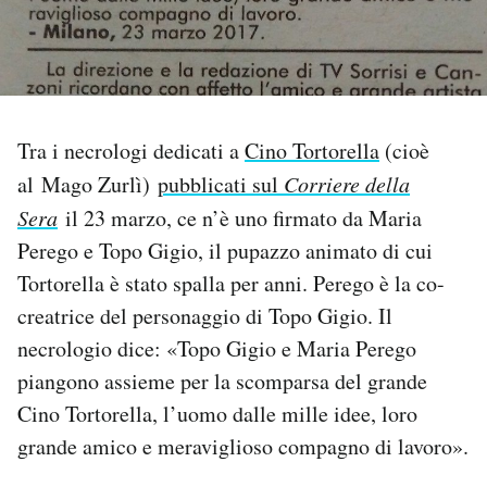
PODCAST
NEWSLETTER
Tra i necrologi dedicati a
Cino Tortorella
(cioè
al Mago Zurlì)
pubblicati sul
Corriere della
I MIEI PREFERITI
Sera
il 23 marzo, ce n’è uno firmato da Maria
Perego e Topo Gigio, il pupazzo animato di cui
SHOP
Tortorella è stato spalla per anni. Perego è la co-
creatrice del personaggio di Topo Gigio. Il
CALENDARIO
necrologio dice: «Topo Gigio e Maria Perego
piangono assieme per la scomparsa del grande
AREA PERSONALE
Cino Tortorella, l’uomo dalle mille idee, loro
grande amico e meraviglioso compagno di lavoro».
Area Personale
Newsletter