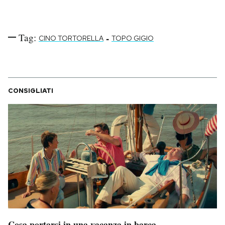
Notifiche mobile
Regala il Post
Hai bisogno di aiuto?
Tag:
-
CINO TORTORELLA
TOPO GIGIO
Esci
CONSIGLIATI
Cosa portarsi in una vacanza in barca