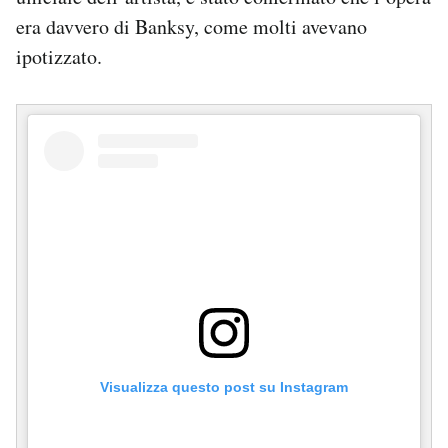
Notifiche mobile
era davvero di Banksy, come molti avevano
Regala il Post
ipotizzato.
Hai bisogno di aiuto?
Esci
Visualizza questo post su Instagram