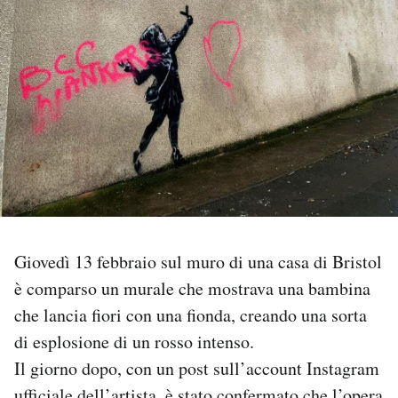
PODCAST
NEWSLETTER
I MIEI PREFERITI
SHOP
Giovedì 13 febbraio sul muro di una casa di Bristol
CALENDARIO
è comparso un murale che mostrava una bambina
che lancia fiori con una fionda, creando una sorta
AREA PERSONALE
di esplosione di un rosso intenso.
Il giorno dopo, con un post sull’account Instagram
Area Personale
Newsletter
ufficiale dell’artista, è stato confermato che l’opera