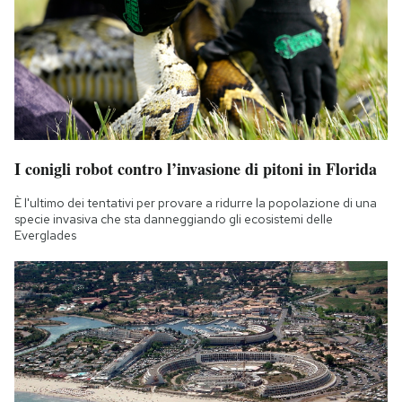
I conigli robot contro l’invasione di pitoni in Florida
È l'ultimo dei tentativi per provare a ridurre la popolazione di una
specie invasiva che sta danneggiando gli ecosistemi delle
Everglades