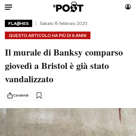
Auto
FLA
HES
Sabato 15 febbraio 2020
QUESTO ARTICOLO HA PIÙ DI
6 ANNI
HOME
Il murale di Banksy comparso
Italia
Moda
Mondo
Libri
giovedì a Bristol è già stato
Politica
Consumismi
vandalizzato
Tecnologia
Storie/Idee
Internet
Ok Boomer!
Scienza
Media
Condividi
Cultura
Europa
Economia
Altrecose
Sport
Mondiali calcio 2026