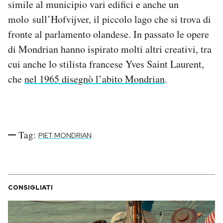
simile al municipio vari edifici e anche un
Notifiche mobile
molo sull’Hofvijver, il piccolo lago che si trova di
Regala il Post
fronte al parlamento olandese. In passato le opere
Hai bisogno di aiuto?
Esci
di Mondrian hanno ispirato molti altri creativi, tra
cui anche lo stilista francese Yves Saint Laurent,
che
nel 1965 disegnò l’abito Mondrian
.
Tag:
PIET MONDRIAN
CONSIGLIATI