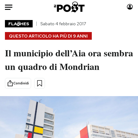
Auto
FLA
HES
Sabato 4 febbraio 2017
QUESTO ARTICOLO HA PIÙ DI
9 ANNI
HOME
Il municipio dell’Aia ora sembra
Italia
Moda
Mondo
Libri
un quadro di Mondrian
Politica
Consumismi
Tecnologia
Storie/Idee
Condividi
Internet
Ok Boomer!
Scienza
Media
Cultura
Europa
Economia
Altrecose
Sport
Mondiali calcio 2026