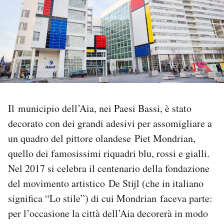
PODCAST
NEWSLETTER
I MIEI PREFERITI
Il municipio dell’Aia, nei Paesi Bassi, è stato
SHOP
decorato con dei grandi adesivi per assomigliare a
un quadro del pittore olandese Piet Mondrian,
quello dei famosissimi riquadri blu, rossi e gialli.
CALENDARIO
Nel 2017 si celebra il centenario della fondazione
del movimento artistico De Stijl (che in italiano
AREA PERSONALE
significa “Lo stile”) di cui Mondrian faceva parte:
Area Personale
per l’occasione la città dell’Aia decorerà in modo
Newsletter