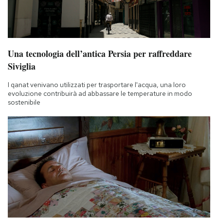
Una tecnologia dell’antica Persia per raffreddare
Siviglia
I qanat venivano utilizzati per trasportare l'acqua, una loro
evoluzione contribuirà ad abbassare le temperature in modo
sostenibile