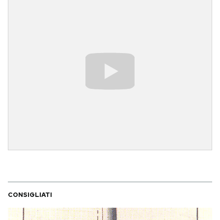
Notifiche mobile
Regala il Post
Hai bisogno di aiuto?
Esci
CONSIGLIATI