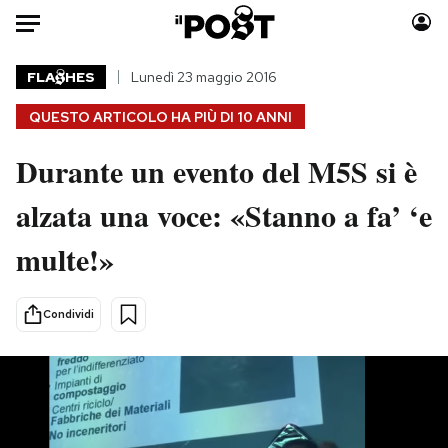
Auto
FLA
HES
Lunedì 23 maggio 2016
QUESTO ARTICOLO HA PIÙ DI
10 ANNI
HOME
Durante un evento del M5S si è
Italia
Moda
Mondo
Libri
alzata una voce: «Stanno a fa’ ‘e
Politica
Consumismi
multe!»
Tecnologia
Storie/Idee
Internet
Ok Boomer!
Scienza
Media
Condividi
Cultura
Europa
Economia
Altrecose
Sport
Mondiali calcio 2026