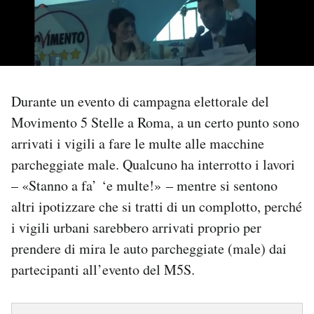
PODCAST
NEWSLETTER
Durante un evento di campagna elettorale del
Movimento 5 Stelle a Roma, a un certo punto sono
I MIEI PREFERITI
arrivati i vigili a fare le multe alle macchine
parcheggiate male. Qualcuno ha interrotto i lavori
SHOP
– «Stanno a fa’ ‘e multe!» – mentre si sentono
altri ipotizzare che si tratti di un complotto, perché
CALENDARIO
i vigili urbani sarebbero arrivati proprio per
prendere di mira le auto parcheggiate (male) dai
AREA PERSONALE
partecipanti all’evento del M5S.
Area Personale
Newsletter