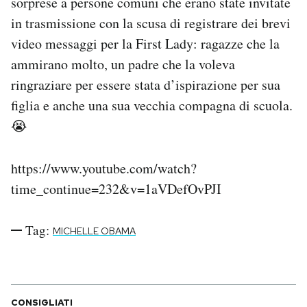
sorprese a persone comuni che erano state invitate
Notifiche mobile
in trasmissione con la scusa di registrare dei brevi
Regala il Post
video messaggi per la First Lady: ragazze che la
Hai bisogno di aiuto?
ammirano molto, un padre che la voleva
Esci
ringraziare per essere stata d’ispirazione per sua
figlia e anche una sua vecchia compagna di scuola.
😭
https://www.youtube.com/watch?
time_continue=232&v=1aVDefOvPJI
Tag:
MICHELLE OBAMA
CONSIGLIATI