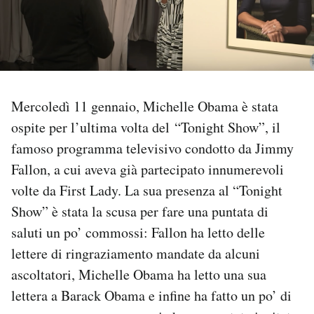
PODCAST
NEWSLETTER
Mercoledì 11 gennaio, Michelle Obama è stata
I MIEI PREFERITI
ospite per l’ultima volta del “Tonight Show”, il
famoso programma televisivo condotto da Jimmy
Fallon, a cui aveva già partecipato innumerevoli
SHOP
volte da First Lady. La sua presenza al “Tonight
Show” è stata la scusa per fare una puntata di
CALENDARIO
saluti un po’ commossi: Fallon ha letto delle
lettere di ringraziamento mandate da alcuni
AREA PERSONALE
ascoltatori, Michelle Obama ha letto una sua
Area Personale
lettera a Barack Obama e infine ha fatto un po’ di
Newsletter