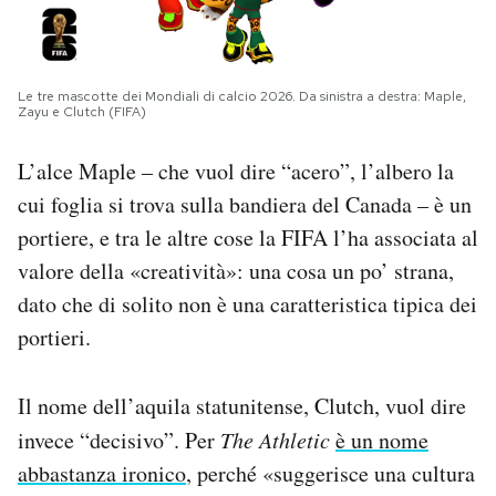
Notifiche mobile
Regala il Post
Hai bisogno di aiuto?
Le tre mascotte dei Mondiali di calcio 2026. Da sinistra a destra: Maple,
Esci
Zayu e Clutch (FIFA)
L’alce Maple – che vuol dire “acero”, l’albero la
cui foglia si trova sulla bandiera del Canada – è un
portiere, e tra le altre cose la FIFA l’ha associata al
valore della «creatività»: una cosa un po’ strana,
dato che di solito non è una caratteristica tipica dei
portieri.
Il nome dell’aquila statunitense, Clutch, vuol dire
invece “decisivo”. Per
The
Athletic
è un nome
abbastanza ironico
, perché «suggerisce una cultura