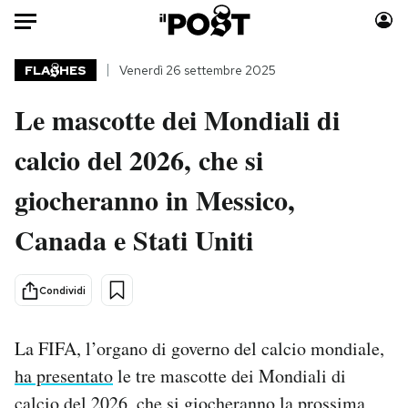
Auto
FLA
HES
Venerdì 26 settembre 2025
Le mascotte dei Mondiali di
HOME
calcio del 2026, che si
Italia
Moda
Mondo
Libri
giocheranno in Messico,
Politica
Consumismi
Canada e Stati Uniti
Tecnologia
Storie/Idee
Internet
Ok Boomer!
Scienza
Media
Condividi
Cultura
Europa
Economia
Altrecose
La FIFA, l’organo di governo del calcio mondiale,
Sport
Mondiali calcio 2026
ha presentato
le tre mascotte dei Mondiali di
calcio del 2026, che si giocheranno la prossima