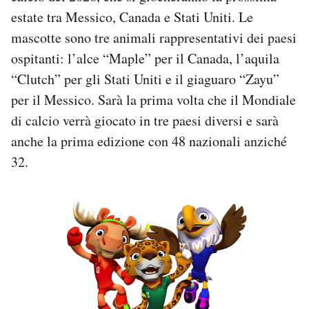
estate tra Messico, Canada e Stati Uniti. Le
PODCAST
mascotte sono tre animali rappresentativi dei paesi
ospitanti: l’alce “Maple” per il Canada, l’aquila
NEWSLETTER
“Clutch” per gli Stati Uniti e il giaguaro “Zayu”
per il Messico. Sarà la prima volta che il Mondiale
di calcio verrà giocato in tre paesi diversi e sarà
I MIEI PREFERITI
anche la prima edizione con 48 nazionali anziché
32.
SHOP
CALENDARIO
AREA PERSONALE
Area Personale
Newsletter