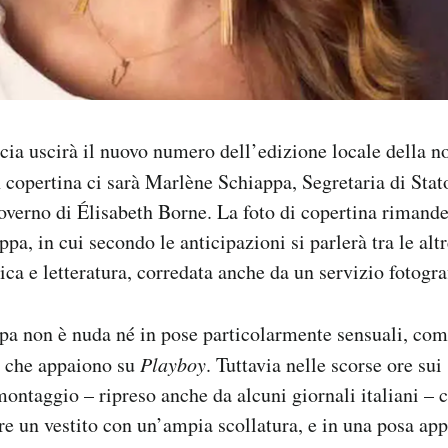
ncia uscirà il nuovo numero dell’edizione locale della no
in copertina ci sarà Marlène Schiappa, Segretaria di Stato
overno di Élisabeth Borne. La foto di copertina rimand
ppa, in cui secondo le anticipazioni si parlerà tra le altr
ica e letteratura, corredata anche da un servizio fotogra
pa non è nuda né in pose particolarmente sensuali, co
e che appaiono su
Playboy
. Tuttavia nelle scorse ore sui
montaggio – ripreso anche da alcuni giornali italiani – 
e un vestito con un’ampia scollatura, e in una posa a