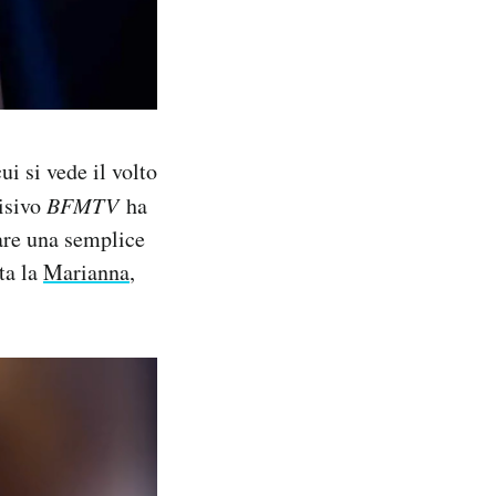
i si vede il volto
visivo
BFMTV
ha
sare una semplice
ta la
Marianna
,