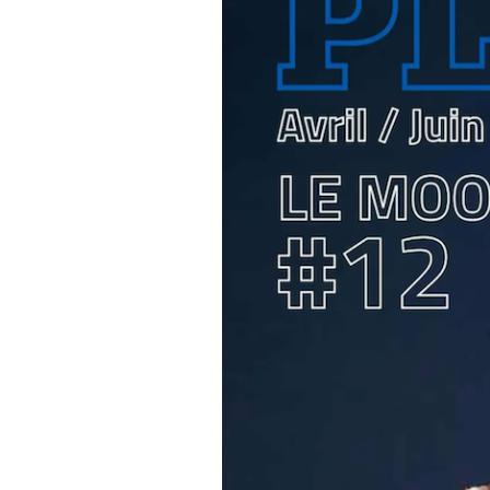
PODCAST
NEWSLETTER
I MIEI PREFERITI
SHOP
CALENDARIO
AREA PERSONALE
Area Personale
Newsletter