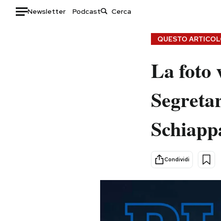
Newsletter
Podcast
Auto
QUESTO ARTICOLO
HOME
La foto 
Italia
Moda
Segretar
Mondo
Libri
Politica
Consumismi
Schiapp
Tecnologia
Storie/Idee
Internet
Ok Boomer!
Scienza
Media
Condividi
Cultura
Europa
Economia
Altrecose
Sport
Mondiali calcio 2026