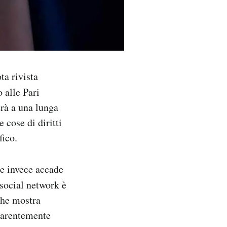
ta rivista
 alle Pari
erà a una lunga
e cose di diritti
fico.
me invece accade
 social network è
che mostra
pparentemente