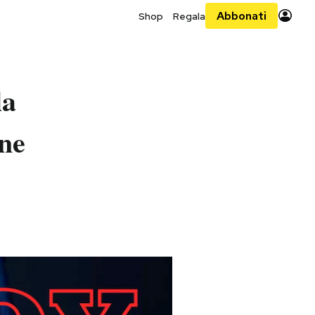
Abbonati
Shop
Regala
la
ène