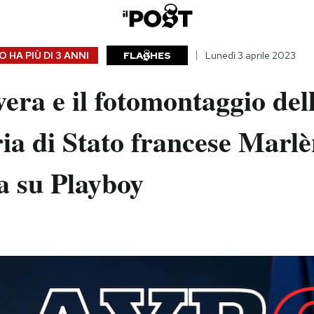
 HA PIÙ DI
3 ANNI
FLA
HES
Lunedì 3 aprile 2023
vera e il fotomontaggio del
ia di Stato francese Marl
a su Playboy