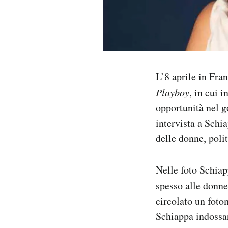
Notifiche mobile
Regala il Post
Hai bisogno di aiuto?
Esci
L’8 aprile in Fra
Playboy
, in cui 
opportunità nel g
intervista a Schia
delle donne, polit
Nelle foto Schiap
spesso alle donn
circolato un foto
Schiappa indossar