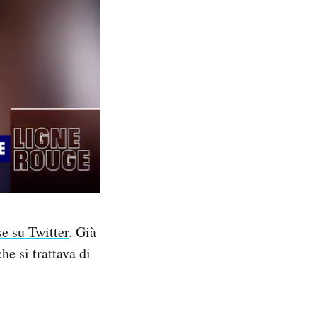
se su Twitter
. Già
e si trattava di